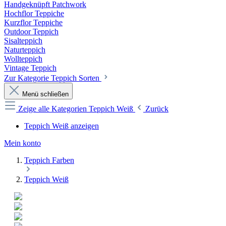
Handgeknüpft Patchwork
Hochflor Teppiche
Kurzflor Teppiche
Outdoor Teppich
Sisalteppich
Naturteppich
Wollteppich
Vintage Teppich
Zur Kategorie Teppich Sorten
Menü schließen
Zeige alle Kategorien
Teppich Weiß
Zurück
Teppich Weiß anzeigen
Mein konto
Teppich Farben
Teppich Weiß