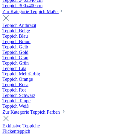
Teppich 240x340 cm
Teppich 300x400 cm
Zur Kategorie Teppich Maße
Teppich Anthrazit
Teppich Beige
Teppich Blau
Teppich Braun
Teppich Gelb
Teppich Gold
Teppich Grau
Teppich Grün
Teppich Lila
Teppich Mehrfarbig
Teppich Orange
Teppich Rosa
Teppich Rot
Teppich Schwarz
Teppich Taupe
Teppich Weiß
Zur Kategorie Teppich Farben
Exklusive Teppiche
Flickenteppich