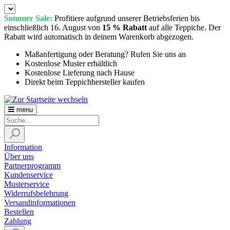
Sommer Sale:
Profitiere aufgrund unserer Betriebsferien bis
einschließlich 16. August von
15 % Rabatt
auf alle Teppiche. Der
Rabatt wird automatisch in deinem Warenkorb abgezogen.
Maßanfertigung oder Beratung? Rufen Sie uns an
Kostenlose Muster erhältlich
Kostenlose Lieferung nach Hause
Direkt beim Teppichhersteller kaufen
menu
Information
Über uns
Partnerprogramm
Kundenservice
Musterservice
Widerrufsbelehrung
Versandinformationen
Bestellen
Zahlung