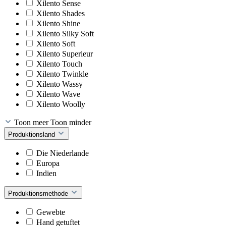
Xilento Sense
Xilento Shades
Xilento Shine
Xilento Silky Soft
Xilento Soft
Xilento Superieur
Xilento Touch
Xilento Twinkle
Xilento Wassy
Xilento Wave
Xilento Woolly
Toon meer
Toon minder
Produktionsland
Die Niederlande
Europa
Indien
Produktionsmethode
Gewebte
Hand getuftet