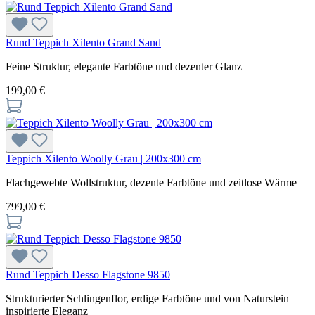
Rund Teppich Xilento Grand Sand
Feine Struktur, elegante Farbtöne und dezenter Glanz
199,00 €
Teppich Xilento Woolly Grau | 200x300 cm
Flachgewebte Wollstruktur, dezente Farbtöne und zeitlose Wärme
799,00 €
Rund Teppich Desso Flagstone 9850
Strukturierter Schlingenflor, erdige Farbtöne und von Naturstein
inspirierte Eleganz