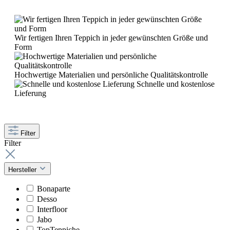
Wir fertigen Ihren Teppich in jeder gewünschten Größe und
Form
Hochwertige Materialien und persönliche Qualitätskontrolle
Schnelle und kostenlose
Lieferung
Filter
Filter
Hersteller
Bonaparte
Desso
Interfloor
Jabo
TopTeppiche