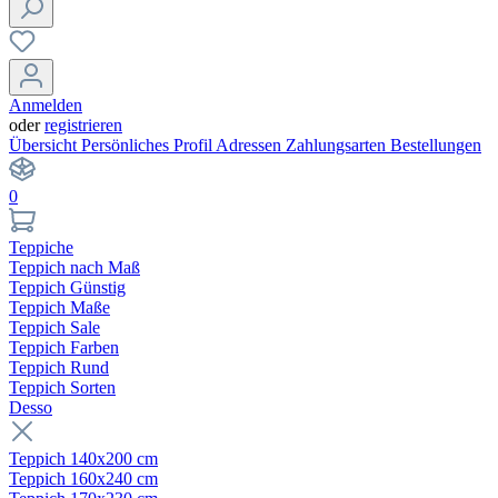
Anmelden
oder
registrieren
Übersicht
Persönliches Profil
Adressen
Zahlungsarten
Bestellungen
0
Teppiche
Teppich nach Maß
Teppich Günstig
Teppich Maße
Teppich Sale
Teppich Farben
Teppich Rund
Teppich Sorten
Desso
Teppich 140x200 cm
Teppich 160x240 cm