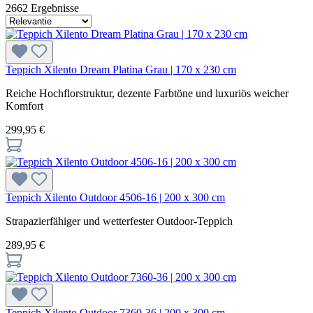
2662
Ergebnisse
Teppich Xilento Dream Platina Grau | 170 x 230 cm
Reiche Hochflorstruktur, dezente Farbtöne und luxuriös weicher
Komfort
299,95 €
Teppich Xilento Outdoor 4506-16 | 200 x 300 cm
Strapazierfähiger und wetterfester Outdoor-Teppich
289,95 €
Teppich Xilento Outdoor 7360-36 | 200 x 300 cm