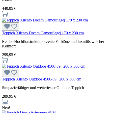
449,95 €
Teppich Xilento Dream Camouflage| 170 x 230 cm
Reiche Hochflorstruktur, dezente Farbtöne und luxuriös weicher
Komfort
299,95 €
Teppich Xilento Outdoor 4506-39 | 200 x 300 cm
Strapazierfähiger und wetterfester Outdoor-Teppich
289,95 €
Neu!