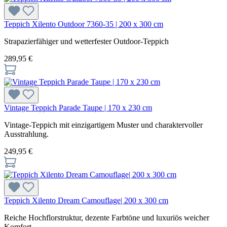
Teppich Xilento Outdoor 7360-35 | 200 x 300 cm
Strapazierfähiger und wetterfester Outdoor-Teppich
289,95 €
Vintage Teppich Parade Taupe | 170 x 230 cm
Vintage-Teppich mit einzigartigem Muster und charaktervoller
Ausstrahlung.
249,95 €
Teppich Xilento Dream Camouflage| 200 x 300 cm
Reiche Hochflorstruktur, dezente Farbtöne und luxuriös weicher
Komfort