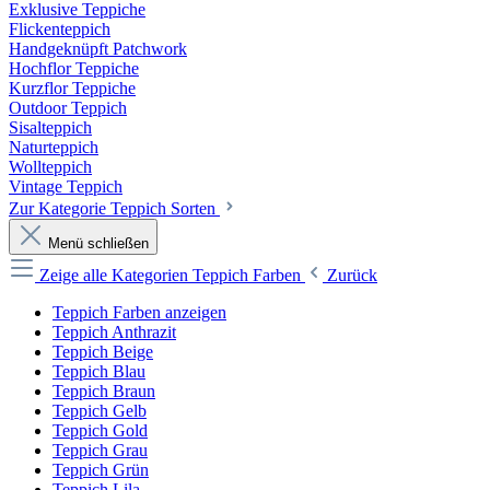
Exklusive Teppiche
Flickenteppich
Handgeknüpft Patchwork
Hochflor Teppiche
Kurzflor Teppiche
Outdoor Teppich
Sisalteppich
Naturteppich
Wollteppich
Vintage Teppich
Zur Kategorie Teppich Sorten
Menü schließen
Zeige alle Kategorien
Teppich Farben
Zurück
Teppich Farben anzeigen
Teppich Anthrazit
Teppich Beige
Teppich Blau
Teppich Braun
Teppich Gelb
Teppich Gold
Teppich Grau
Teppich Grün
Teppich Lila