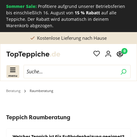
Sommer Sale:
Profitiere aufgrund unserer Betriebsferien
bis einschließlich 16. August von
15 % Rabatt
auf alle
Teppiche. Der Rabatt wird automatisch in deinem
Warenkorb abgezogen.
Kostenlose Lieferung nach Hause
0
menu
Beratung
Raumberatung
Teppich Raumberatung
Welcher Teppich ist für Fußbodenheizung geeignet?