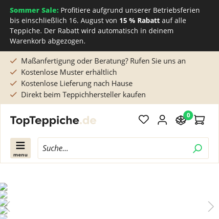
Sommer Sale:
Profitiere aufgrund unserer Betriebsferien
bis einschließlich 16. August von
15 % Rabatt
auf alle
Teppiche. Der Rabatt wird automatisch in deinem
Warenkorb abgezogen.
Maßanfertigung oder Beratung? Rufen Sie uns an
Kostenlose Muster erhältlich
Kostenlose Lieferung nach Hause
Direkt beim Teppichhersteller kaufen
0
menu