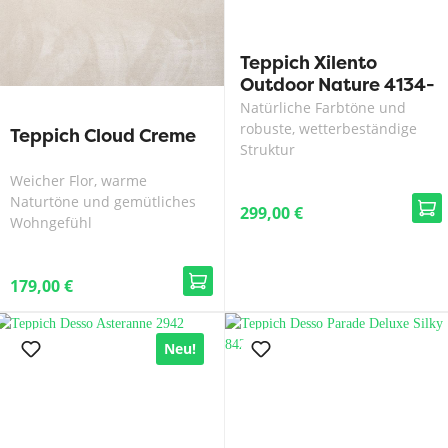
Teppich Xilento
Outdoor Nature 4134-
70
Natürliche Farbtöne und
robuste, wetterbeständige
Teppich Cloud Creme
Struktur
Weicher Flor, warme
Naturtöne und gemütliches
299,00 €
Wohngefühl
179,00 €
Neu!