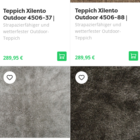
Teppich Xilento
Teppich Xilento
Outdoor 4506-88 |
Outdoor 4506-37 |
200 x 300 cm
200 x 300 cm
Strapazierfähiger und
Strapazierfähiger und
wetterfester Outdoor-
wetterfester Outdoor-
Teppich
Teppich
289,95 €
289,95 €