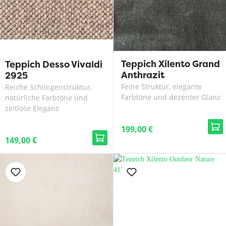
Teppich Xilento Grand
Teppich Desso Vivaldi
Anthrazit
2925
Feine Struktur, elegante
Reiche Schlingenstruktur,
Farbtöne und dezenter Glanz
natürliche Farbtöne und
zeitlose Eleganz
199,00 €
149,00 €