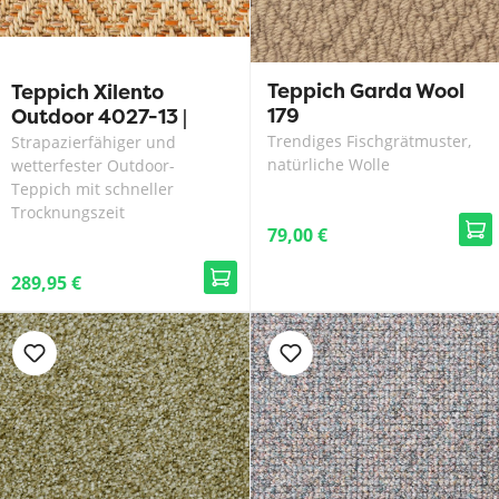
Teppich Garda Wool
Teppich Xilento
179
Outdoor 4027-13 |
200 x 300 cm
Trendiges Fischgrätmuster,
Strapazierfähiger und
natürliche Wolle
wetterfester Outdoor-
Teppich mit schneller
Trocknungszeit
79,00 €
289,95 €