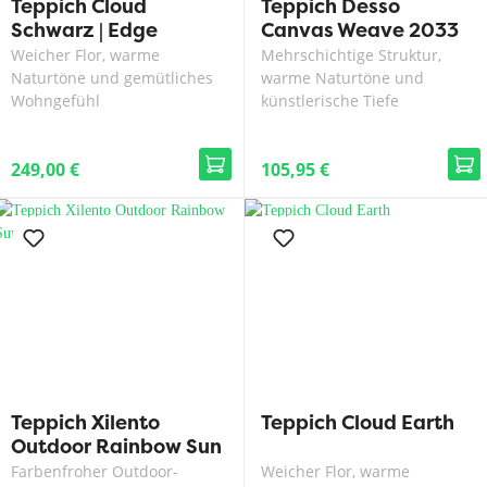
Teppich Cloud
Teppich Desso
Schwarz | Edge
Canvas Weave 2033
200x300 cm
Weicher Flor, warme
Mehrschichtige Struktur,
Naturtöne und gemütliches
warme Naturtöne und
Wohngefühl
künstlerische Tiefe
249,00 €
105,95 €
Teppich Xilento
Teppich Cloud Earth
Outdoor Rainbow Sun
Farbenfroher Outdoor-
Weicher Flor, warme