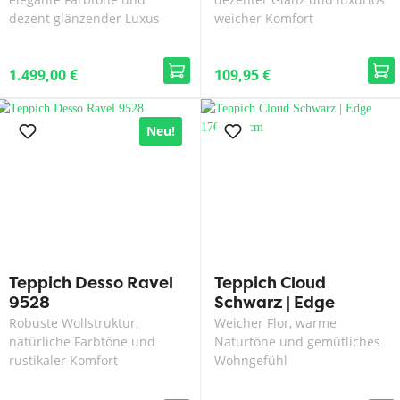
dezent glänzender Luxus
weicher Komfort
1.499,00 €
109,95 €
Neu!
Teppich Desso Ravel
Teppich Cloud
9528
Schwarz | Edge
170x230 cm
Robuste Wollstruktur,
Weicher Flor, warme
natürliche Farbtöne und
Naturtöne und gemütliches
rustikaler Komfort
Wohngefühl