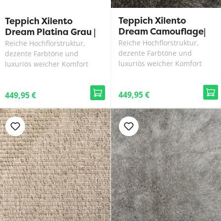
Teppich Xilento
Teppich Xilento
Dream Camouflage|
Dream Platina Grau |
200 x 300 cm
200 x 300 cm
Reiche Hochflorstruktur,
Reiche Hochflorstruktur,
dezente Farbtöne und
dezente Farbtöne und
luxuriös weicher Komfort
luxuriös weicher Komfort
449,95 €
449,95 €