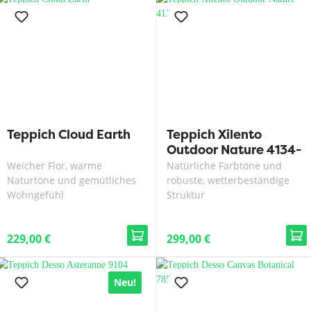
Teppich Cloud Earth
Teppich Xilento
Outdoor Nature 4134-
70
Weicher Flor, warme
Natürliche Farbtöne und
Naturtöne und gemütliches
robuste, wetterbeständige
Wohngefühl
Struktur
229,00 €
299,00 €
Neu!