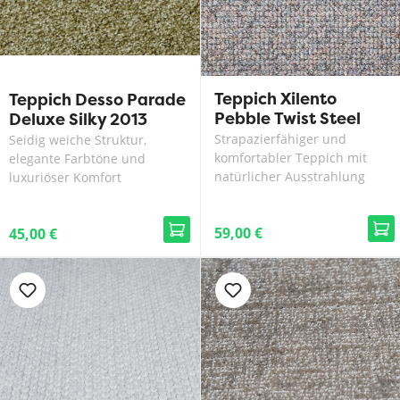
Teppich Xilento
Teppich Desso Parade
Pebble Twist Steel
Deluxe Silky 2013
Strapazierfähiger und
Seidig weiche Struktur,
komfortabler Teppich mit
elegante Farbtöne und
natürlicher Ausstrahlung
luxuriöser Komfort
59,00 €
45,00 €