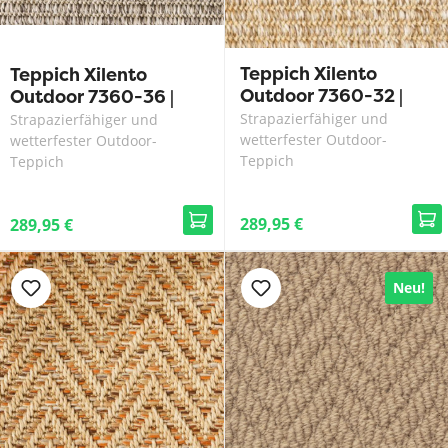
Teppich Xilento
Teppich Xilento
Outdoor 7360-32 |
Outdoor 7360-36 |
200 x 300 cm
200 x 300 cm
Strapazierfähiger und
Strapazierfähiger und
wetterfester Outdoor-
wetterfester Outdoor-
Teppich
Teppich
289,95 €
289,95 €
Neu!