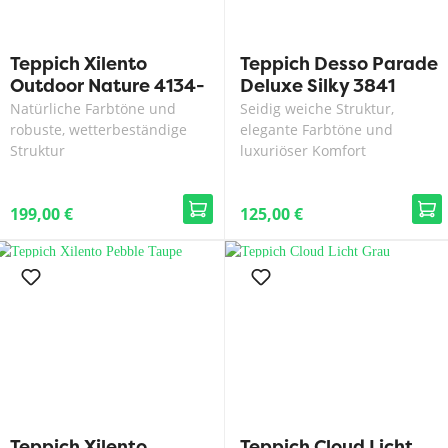
Teppich Xilento
Teppich Desso Parade
Outdoor Nature 4134-
Deluxe Silky 3841
70
Natürliche Farbtöne und
Seidig weiche Struktur,
robuste, wetterbeständige
elegante Farbtöne und
Struktur
luxuriöser Komfort
199,00 €
125,00 €
Teppich Xilento
Teppich Cloud Licht