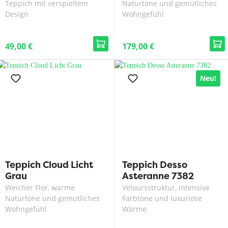
Teppich mit verspieltem
Naturtöne und gemütliches
Design
Wohngefühl
49,00 €
179,00 €
Neu!
Teppich Cloud Licht
Teppich Desso
Grau
Asteranne 7382
Weicher Flor, warme
Veloursstruktur, intensive
Naturtöne und gemütliches
Farbtöne und luxuriöse
Wohngefühl
Wärme