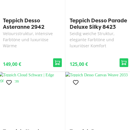
Teppich Desso
Teppich Desso Parade
Asteranne 2942
Deluxe Silky 8423
Veloursstruktur, intensive
Seidig weiche Struktur,
Farbtöne und luxuriöse
elegante Farbtöne und
Wärme
luxuriöser Komfort
149,00 €
125,00 €