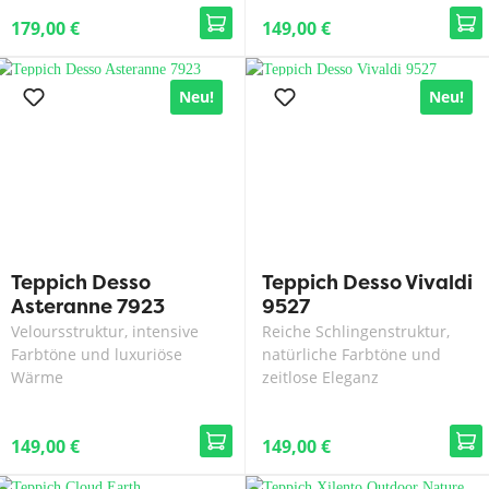
179,00 €
149,00 €
Neu!
Neu!
Teppich Desso
Teppich Desso Vivaldi
Asteranne 7923
9527
Veloursstruktur, intensive
Reiche Schlingenstruktur,
Farbtöne und luxuriöse
natürliche Farbtöne und
Wärme
zeitlose Eleganz
149,00 €
149,00 €