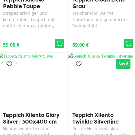
Pebble Taupe
Grau
Strapazierfähiger und
Weicher Flor, warme
komfortabler Teppich mit
Naturtöne und gemütliches
natürlicher Ausstrahlung
Wohngefühl
59,00 €
69,00 €
Neu!
Teppich Xilento Glory
Teppich Xilento
Silver | 300x400 cm
Twinkle Silverline
Handgewebte Struktur,
Reiche Hochflorstruktur,
elegante Farbtöne und
dezenter Glanz und luxuriös