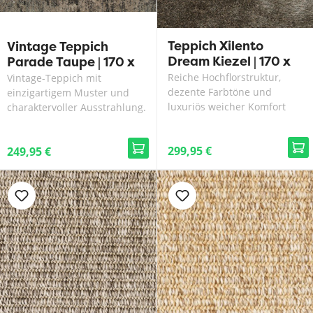
Teppich Xilento
Vintage Teppich
Dream Kiezel | 170 x
Parade Taupe | 170 x
230 cm
230 cm
Reiche Hochflorstruktur,
Vintage-Teppich mit
dezente Farbtöne und
einzigartigem Muster und
luxuriös weicher Komfort
charaktervoller Ausstrahlung.
299,95 €
249,95 €