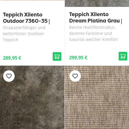
Teppich Xilento
Teppich Xilento
Dream Platina Grau |
Outdoor 7360-35 |
170 x 230 cm
200 x 300 cm
Reiche Hochflorstruktur,
Strapazierfähiger und
dezente Farbtöne und
wetterfester Outdoor-
luxuriös weicher Komfort
Teppich
299,95 €
289,95 €