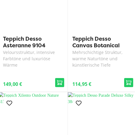
Teppich Desso
Teppich Desso
Asteranne 9104
Canvas Botanical
7851
Veloursstruktur, intensive
Mehrschichtige Struktur,
Farbtöne und luxuriöse
warme Naturtöne und
Wärme
künstlerische Tiefe
149,00 €
114,95 €