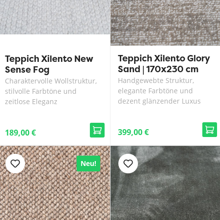
Teppich Xilento Glory
Teppich Xilento New
Sand | 170x230 cm
Sense Fog
Handgewebte Struktur,
Charaktervolle Wollstruktur,
elegante Farbtöne und
stilvolle Farbtöne und
dezent glänzender Luxus
zeitlose Eleganz
399,00 €
189,00 €
Neu!