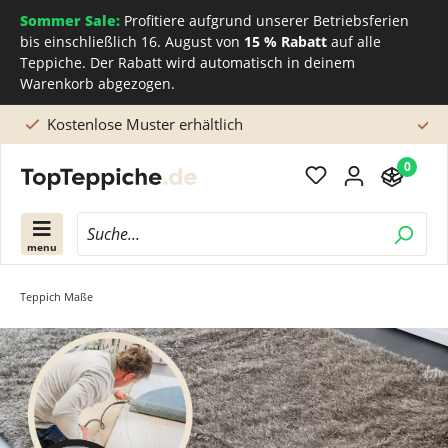
Sommer Sale:
Profitiere aufgrund unserer Betriebsferien
bis einschließlich 16. August von
15 % Rabatt
auf alle
Teppiche. Der Rabatt wird automatisch in deinem
Warenkorb abgezogen.
Kostenlose Lieferung nach Hause
0
menu
Teppich Maße