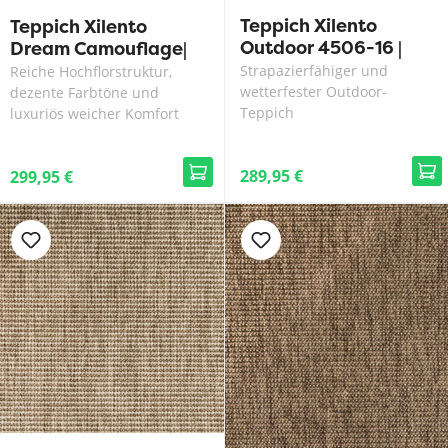
Teppich Xilento
Teppich Xilento
Outdoor 4506-16 |
Dream Camouflage|
200 x 300 cm
170 x 230 cm
Strapazierfähiger und
Reiche Hochflorstruktur,
wetterfester Outdoor-
dezente Farbtöne und
Teppich
luxuriös weicher Komfort
289,95 €
299,95 €