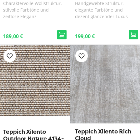
Charaktervolle Wollstruktur,
Handgewebte Struktur,
stilvolle Farbtöne und
elegante Farbtöne und
zeitlose Eleganz
dezent glänzender Luxus
189,00 €
199,00 €
Teppich Xilento Rich
Teppich Xilento
Cloud
Outdoor Nature 4134-