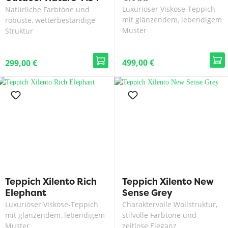
70
Luxuriöser Viskose-Teppich
Natürliche Farbtöne und
mit glänzendem, lebendigem
robuste, wetterbeständige
Muster
Struktur
499,00 €
299,00 €
Teppich Xilento Rich
Teppich Xilento New
Elephant
Sense Grey
Luxuriöser Viskose-Teppich
Charaktervolle Wollstruktur,
mit glänzendem, lebendigem
stilvolle Farbtöne und
Muster
zeitlose Eleganz