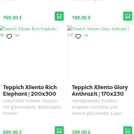
769,00 €
189,00 €
Teppich Xilento Rich
Teppich Xilento Glory
Elephant | 200x300
Anthrazit | 170x230
cm
cm
Luxuriöser Viskose-Teppich
Handgewebte Struktur,
mit glänzendem, lebendigem
elegante Farbtöne und
Muster
dezent glänzender Luxus
699,00 €
399,00 €