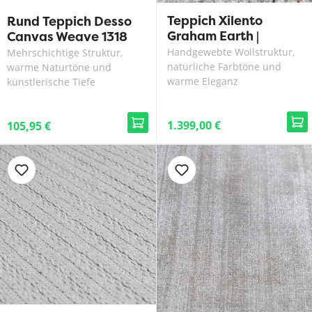
Teppich Xilento
Rund Teppich Desso
Graham Earth |
Canvas Weave 1318
300x400 cm
Handgewebte Wollstruktur,
Mehrschichtige Struktur,
natürliche Farbtöne und
warme Naturtöne und
warme Eleganz
künstlerische Tiefe
1.399,00 €
105,95 €