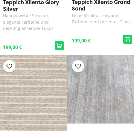
Teppich Xilento Grand
Teppich Xilento Glory
Sand
Silver
Feine Struktur, elegante
Handgewebte Struktur,
Farbtöne und dezenter Glanz
elegante Farbtöne und
dezent glänzender Luxus
199,00 €
199,00 €