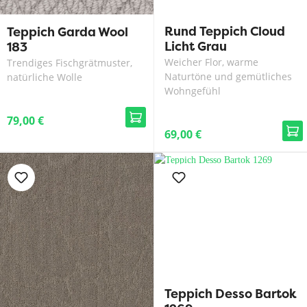
Rund Teppich Cloud
Teppich Garda Wool
Licht Grau
183
Weicher Flor, warme
Trendiges Fischgrätmuster,
Naturtöne und gemütliches
natürliche Wolle
Wohngefühl
79,00 €
69,00 €
Teppich Desso Bartok