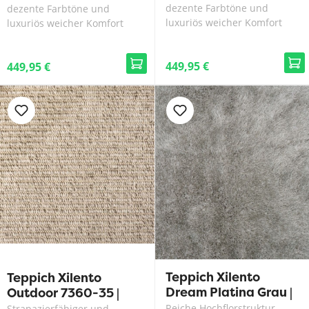
dezente Farbtöne und
dezente Farbtöne und
luxuriös weicher Komfort
luxuriös weicher Komfort
449,95 €
449,95 €
Teppich Xilento
Teppich Xilento
Dream Platina Grau |
Outdoor 7360-35 |
170 x 230 cm
200 x 300 cm
Reiche Hochflorstruktur,
Strapazierfähiger und