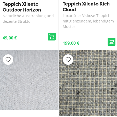
Teppich Xilento Rich
Teppich Xilento
Cloud
Outdoor Horizon
Stone
Luxuriöser Viskose-Teppich
Natürliche Ausstrahlung und
mit glänzendem, lebendigem
dezente Struktur
Muster
49,00 €
199,00 €