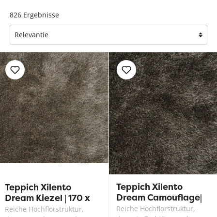
826
Ergebnisse
Teppich Xilento
Teppich Xilento
Dream Camouflage|
Dream Kiezel | 170 x
170 x 230 cm
230 cm
Reiche Hochflorstruktur,
Reiche Hochflorstruktur,