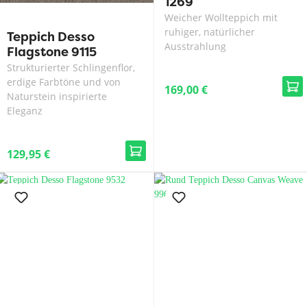
1269
Weicher Wollteppich mit
ruhiger, natürlicher
Teppich Desso
Ausstrahlung
Flagstone 9115
Strukturierter Schlingenflor,
erdige Farbtöne und von
169,00 €
Naturstein inspirierte
Eleganz
129,95 €