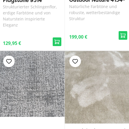
Flagstone 9514
70
Natürliche Farbtöne und
Strukturierter Schlingenflor,
robuste, wetterbeständige
erdige Farbtöne und von
Struktur
Naturstein inspirierte
Eleganz
199,00 €
129,95 €