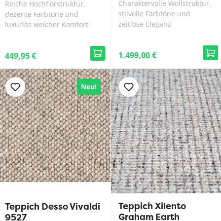
cm
300 cm
Charaktervolle Wollstruktur,
Reiche Hochflorstruktur,
stilvolle Farbtöne und
dezente Farbtöne und
zeitlose Eleganz
luxuriös weicher Komfort
1.499,00 €
449,95 €
Neu!
Teppich Xilento
Teppich Desso Vivaldi
Graham Earth
9527