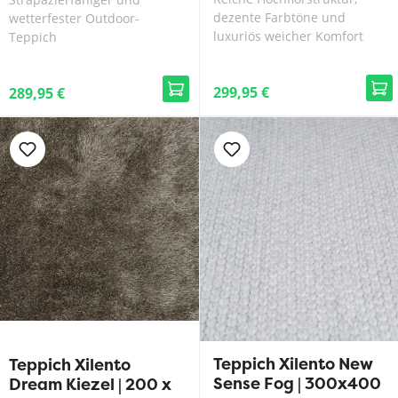
dezente Farbtöne und
wetterfester Outdoor-
luxuriös weicher Komfort
Teppich
299,95 €
289,95 €
Teppich Xilento New
Teppich Xilento
Sense Fog | 300x400
Dream Kiezel | 200 x