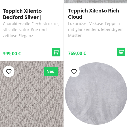
Teppich Xilento Rich
Teppich Xilento
Cloud
Bedford Silver |
170x230 cm
Luxuriöser Viskose-Teppich
Charaktervolle Flechtstruktur,
mit glänzendem, lebendigem
stilvolle Naturtöne und
Muster
zeitlose Eleganz
769,00 €
399,00 €
Neu!