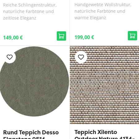
Handgewebte Wollstruktur,
Reiche Schlingenstruktur,
natürliche Farbtöne und
natürliche Farbtöne und
warme Eleganz
zeitlose Eleganz
199,00 €
149,00 €
Teppich Xilento
Rund Teppich Desso
Outdoor Nature 4134-