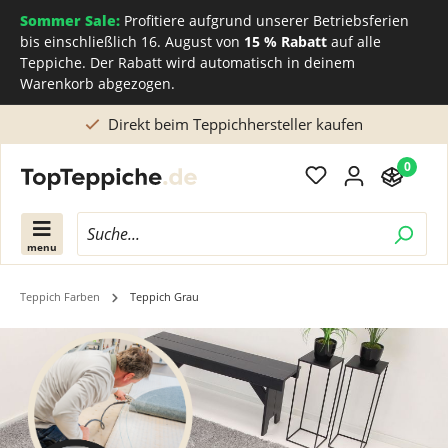
Sommer Sale:
Profitiere aufgrund unserer Betriebsferien
bis einschließlich 16. August von
15 % Rabatt
auf alle
Teppiche. Der Rabatt wird automatisch in deinem
Warenkorb abgezogen.
Maßanfertigung oder Beratung? Rufen Sie uns an
0
menu
Teppich Farben
Teppich Grau