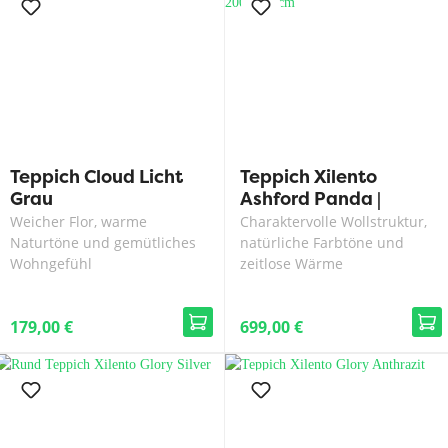
Teppich Cloud Licht
Teppich Xilento
Grau
Ashford Panda |
200x300 cm
Weicher Flor, warme
Charaktervolle Wollstruktur,
Naturtöne und gemütliches
natürliche Farbtöne und
Wohngefühl
zeitlose Wärme
179,00 €
699,00 €