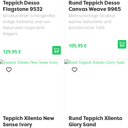
Teppich Desso
Rund Teppich Desso
Flagstone 9532
Canvas Weave 9965
Strukturierter Schlingenflor,
Mehrschichtige Struktur,
erdige Farbtöne und von
warme Naturtöne und
Naturstein inspirierte
künstlerische Tiefe
Eleganz
105,95 €
129,95 €
Teppich Xilento New
Rund Teppich Xilento
Sense Ivory
Glory Sand