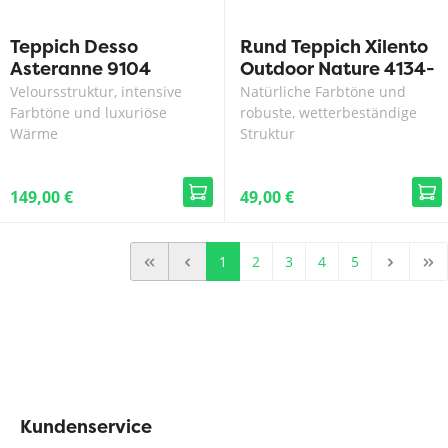
Teppich Desso
Rund Teppich Xilento
Asteranne 9104
Outdoor Nature 4134-
70
Veloursstruktur, intensive
Natürliche Farbtöne und
Farbtöne und luxuriöse
robuste, wetterbeständige
Wärme
Struktur
149,00 €
49,00 €
1
2
3
4
5
Kundenservice