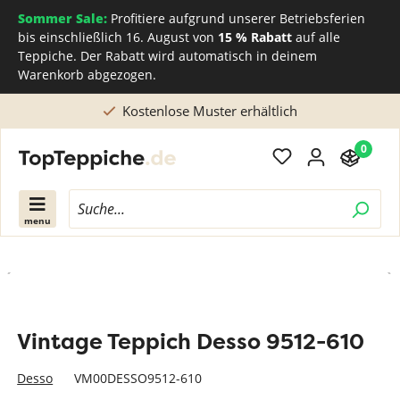
Sommer Sale:
Profitiere aufgrund unserer Betriebsferien
bis einschließlich 16. August von
15 % Rabatt
auf alle
Teppiche. Der Rabatt wird automatisch in deinem
Warenkorb abgezogen.
Kostenlose Muster erhältlich
0
menu
Vintage Teppich Desso 9512-610
Desso
VM00DESSO9512-610