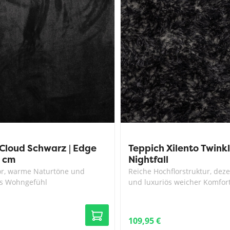
Cloud Schwarz | Edge
Teppich Xilento Twink
 cm
Nightfall
or, warme Naturtöne und
Reiche Hochflorstruktur, dez
es Wohngefühl
und luxuriös weicher Komfor
109,95 €