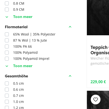
0.8 CM
0.9 CM
Toon meer
Flormaterial
65% Wool | 35% Polyester
87 % Wol | 13 % Jute
100% PA 66
Teppich 
Organis
100% Polyamid
Weicher Fl
100% Polyamid Imprel
gemütlich
Toon meer
Gesamthöhe
229,00 €
0.5 cm
0.6 cm
0.7 cm
1.0 cm
1.2 cm