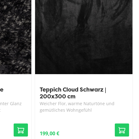
le
Teppich Cloud Schwarz |
200x300 cm
enter Glanz
Weicher Flor, warme Naturtöne und
t
gemütliches Wohngefühl
199,00 €