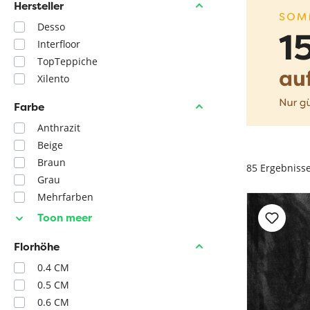
Hersteller
Desso
Interfloor
TopTeppiche
Xilento
Farbe
Anthrazit
Beige
Braun
85
Ergebniss
Grau
Mehrfarben
Toon meer
Florhöhe
0.4 CM
0.5 CM
0.6 CM