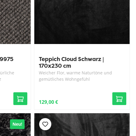
 9975
Teppich Cloud Schwarz |
170x230 cm
ürliche
Weicher Flor, warme Naturtöne und
z
gemütliches Wohngefühl
129,00 €
Neu!