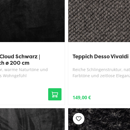
Cloud Schwarz |
Teppich Desso Vivaldi
ch ø 200 cm
or, warme Naturtöne und
Reiche Schlingenstruktur, nat
es Wohngefühl
Farbtöne und zeitlose Elegan
149,00 €