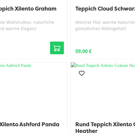
ppich Xilento Graham
Teppich Cloud Schwar
e Wollstruktur, natürliche
Weicher Flor, warme Naturtö
nd warme Eleganz
gemütliches Wohngefühl
59,00 €
Xilento Ashford Panda
Rund Teppich Xilento
Heather