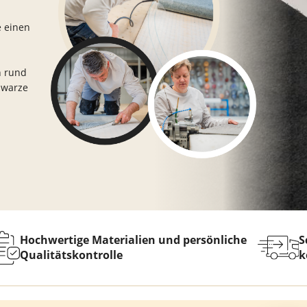
hwarz
Teppich Taupe
e einen
n rund
hwarze
Hochwertige Materialien und persönliche
S
Qualitätskontrolle
k