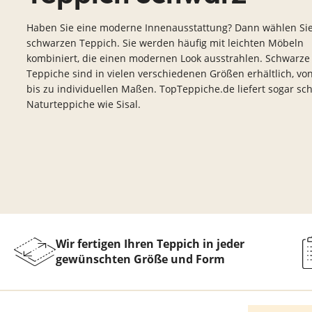
Teppich Rot
Teppich Sc
Zur Kategorie Teppich Maße
Haben Sie eine moderne Innenausstattung? Dann wählen Si
schwarzen Teppich. Sie werden häufig mit leichten Möbeln
kombiniert, die einen modernen Look ausstrahlen. Schwarze
Zur Kategorie Teppich Sorten
Teppiche sind in vielen verschiedenen Größen erhältlich, vo
bis zu individuellen Maßen. TopTeppiche.de liefert sogar sc
Naturteppiche wie Sisal.
Zur Kategorie Teppich Farben
Wir fertigen Ihren Teppich in jeder
gewünschten Größe und Form