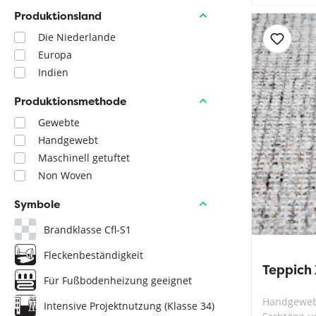
Produktionsland
Die Niederlande
Europa
Indien
Produktionsmethode
Gewebte
Handgewebt
Maschinell getuftet
Non Woven
Symbole
Brandklasse Cfl-S1
Fleckenbeständigkeit
Teppich 
Für Fußbodenheizung geeignet
Handgewebt
Intensive Projektnutzung (Klasse 34)