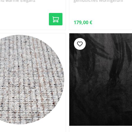
nd warme Eleganz
gemütliches Wohngefühl
179,00 €