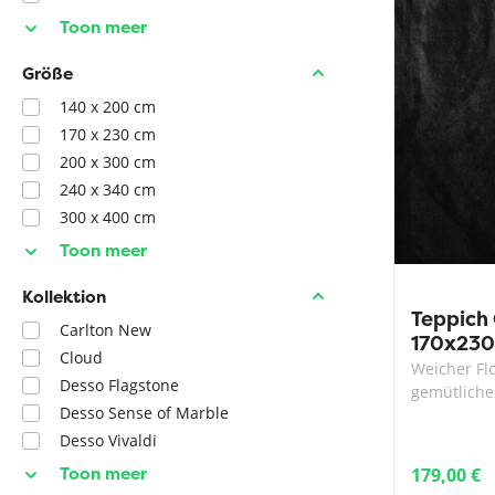
Toon meer
Größe
140 x 200 cm
170 x 230 cm
200 x 300 cm
240 x 340 cm
300 x 400 cm
Toon meer
Kollektion
Teppich 
Carlton New
170x230
Cloud
Weicher Fl
Desso Flagstone
gemütlich
Desso Sense of Marble
Desso Vivaldi
Toon meer
179,00 €