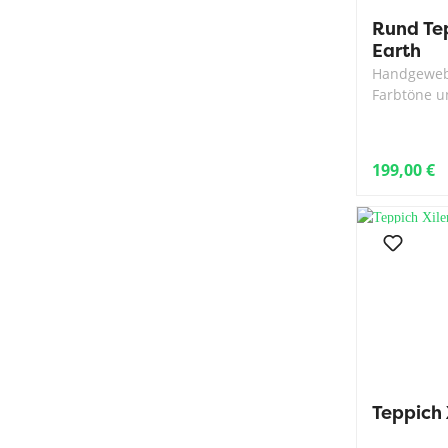
Rund Te
Earth
Handgewebt
Farbtöne u
199,00 €
Teppich 