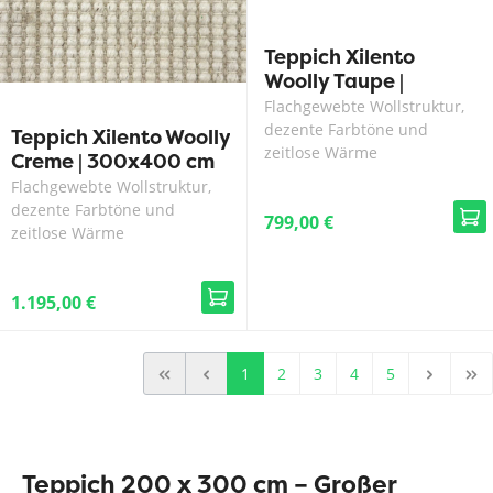
Teppich Xilento
Woolly Taupe |
200x300 cm
Flachgewebte Wollstruktur,
dezente Farbtöne und
Teppich Xilento Woolly
zeitlose Wärme
Creme | 300x400 cm
Flachgewebte Wollstruktur,
dezente Farbtöne und
799,00 €
zeitlose Wärme
1.195,00 €
1
2
3
4
5
Teppich 200 x 300 cm – Großer