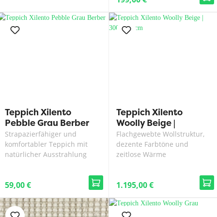
Teppich Xilento
Teppich Xilento
Pebble Grau Berber
Woolly Beige |
300x400 cm
Strapazierfähiger und
Flachgewebte Wollstruktur,
komfortabler Teppich mit
dezente Farbtöne und
natürlicher Ausstrahlung
zeitlose Wärme
59,00 €
1.195,00 €