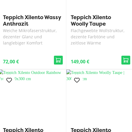
Teppich Xilento Wassy
Teppich Xilento
Anthrazit
Woolly Taupe
Weiche Mikrofaserstruktur,
Flachgewebte Wollstruktur,
dezenter Glanz und
dezente Farbtöne und
langlebiger Komfort
zeitlose Wärme
72,00 €
149,00 €
Teppich Xilento
Teppich Xilento