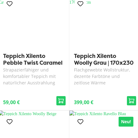
Teppich Xilento
Teppich Xilento
Pebble Twist Caramel
Woolly Grau | 170x230
cm
Strapazierfähiger und
Flachgewebte Wollstruktur,
komfortabler Teppich mit
dezente Farbtöne und
natürlicher Ausstrahlung
zeitlose Wärme
59,00 €
399,00 €
Neu!