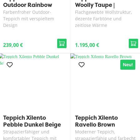
Outdoor Rainbow
Woolly Taupe |
Frost | 200x300 cm
300x400 cm
Farbenfroher Outdoor-
Flachgewebte Wollstruktur,
Teppich mit verspieltem
dezente Farbtöne und
Design
zeitlose Wärme
239,00 €
1.195,00 €
Neu!
Teppich Xilento
Teppich Xilento
Pebble Dunkel Beige
Ravello Brown
Strapazierfähiger und
Moderner Teppich,
komfortabler Teppich mit
strapazierfähig und farbecht