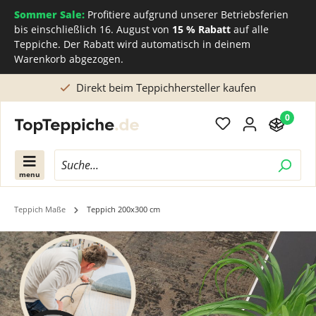
Sommer Sale:
Profitiere aufgrund unserer Betriebsferien
bis einschließlich 16. August von
15 % Rabatt
auf alle
Teppiche. Der Rabatt wird automatisch in deinem
Warenkorb abgezogen.
Direkt beim Teppichhersteller kaufen
0
menu
Teppich Maße
Teppich 200x300 cm