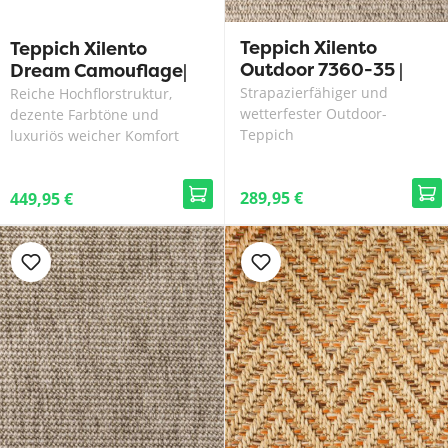
Teppich Xilento
Teppich Xilento
Outdoor 7360-35 |
Dream Camouflage|
200 x 300 cm
200 x 300 cm
Strapazierfähiger und
Reiche Hochflorstruktur,
wetterfester Outdoor-
dezente Farbtöne und
Teppich
luxuriös weicher Komfort
289,95 €
449,95 €