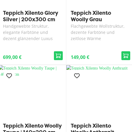
Teppich Xilento Glory
Teppich Xilento
Silver | 200x300 cm
Woolly Grau
Handgewebte Struktur,
Flachgewebte Wollstruktur,
elegante Farbtöne und
dezente Farbtöne und
dezent glänzender Luxus
zeitlose Wärme
699,00 €
149,00 €
Teppich Xilento Woolly
Teppich Xilento