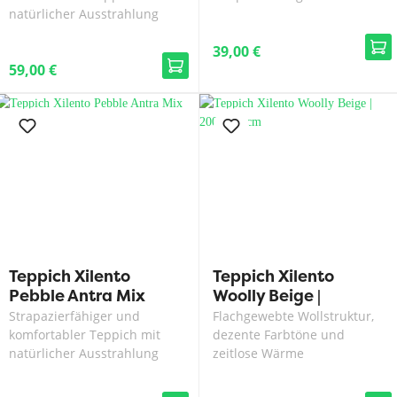
natürlicher Ausstrahlung
39,00 €
59,00 €
Teppich Xilento
Teppich Xilento
Pebble Antra Mix
Woolly Beige |
200x300 cm
Strapazierfähiger und
Flachgewebte Wollstruktur,
komfortabler Teppich mit
dezente Farbtöne und
natürlicher Ausstrahlung
zeitlose Wärme