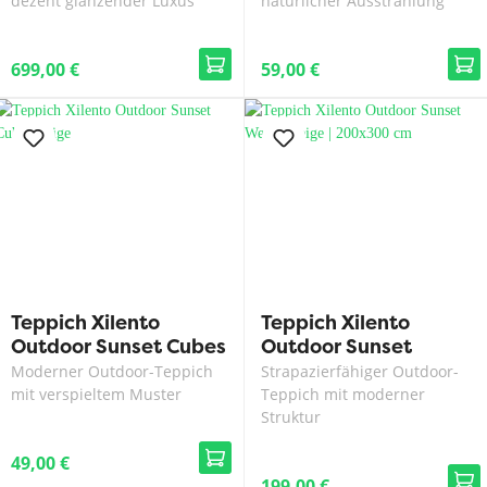
dezent glänzender Luxus
natürlicher Ausstrahlung
699,00 €
59,00 €
Teppich Xilento
Teppich Xilento
Outdoor Sunset Cubes
Outdoor Sunset
Beige
Weave Beige |
Moderner Outdoor-Teppich
Strapazierfähiger Outdoor-
200x300 cm
mit verspieltem Muster
Teppich mit moderner
Struktur
49,00 €
199,00 €