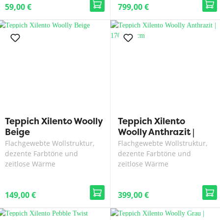
59,00 €
799,00 €
Teppich Xilento Woolly
Teppich Xilento
Beige
Woolly Anthrazit |
170x230 cm
Flachgewebte Wollstruktur,
Flachgewebte Wollstruktur,
dezente Farbtöne und
dezente Farbtöne und
zeitlose Wärme
zeitlose Wärme
149,00 €
399,00 €