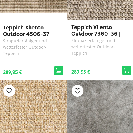
Teppich Xilento
Teppich Xilento
Outdoor 7360-36 |
Outdoor 4506-37 |
200 x 300 cm
200 x 300 cm
Strapazierfähiger und
Strapazierfähiger und
wetterfester Outdoor-
wetterfester Outdoor-
Teppich
Teppich
289,95 €
289,95 €