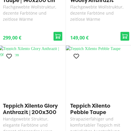
Taupe | 140x200 cm
Woolly Anthrazit
Flachgewebte Wollstruktur,
Flachgewebte Wollstruktur,
dezente Farbtöne und
dezente Farbtöne und
zeitlose Wärme
zeitlose Wärme
299,00 €
149,00 €
Teppich Xilento Glory
Teppich Xilento
Anthrazit | 200x300
Pebble Taupe
cm
Handgewebte Struktur,
Strapazierfähiger und
elegante Farbtöne und
komfortabler Teppich mit