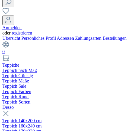
Anmelden
oder
registrieren
Übersicht
Persönliches Profil
Adressen
Zahlungsarten
Bestellungen
0
Teppiche
Teppich nach Maß
Teppich Günstig
Teppich Maße
Teppich Sale
Teppich Farben
Teppich Rund
Teppich Sorten
Desso
Teppich 140x200 cm
Teppich 160x240 cm