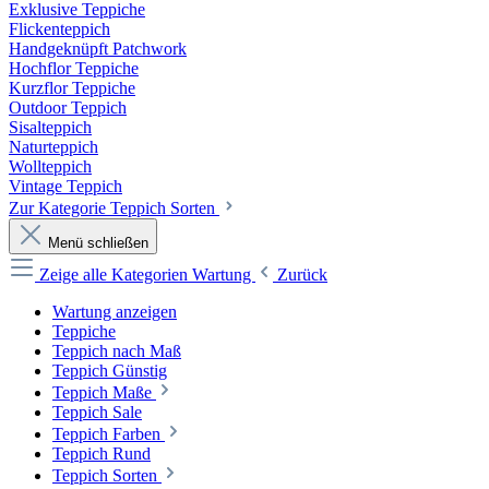
Exklusive Teppiche
Flickenteppich
Handgeknüpft Patchwork
Hochflor Teppiche
Kurzflor Teppiche
Outdoor Teppich
Sisalteppich
Naturteppich
Wollteppich
Vintage Teppich
Zur Kategorie Teppich Sorten
Menü schließen
Zeige alle Kategorien
Wartung
Zurück
Wartung anzeigen
Teppiche
Teppich nach Maß
Teppich Günstig
Teppich Maße
Teppich Sale
Teppich Farben
Teppich Rund
Teppich Sorten