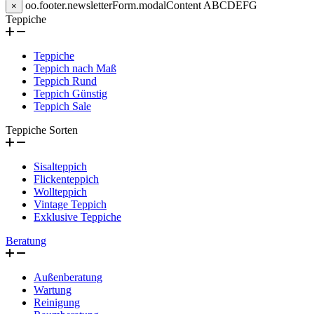
oo.footer.newsletterForm.modalContent
ABCDEFG
×
Teppiche
Teppiche
Teppich nach Maß
Teppich Rund
Teppich Günstig
Teppich Sale
Teppiche Sorten
Sisalteppich
Flickenteppich
Wollteppich
Vintage Teppich
Exklusive Teppiche
Beratung
Außenberatung
Wartung
Reinigung