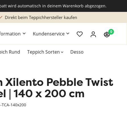
abatt wird automatisch in deinem Warenkorb abgezogen.
Direkt beim Teppichhersteller kaufen
0
formation
Kundenservice
pich Rund
Teppich Sorten
Desso
 Xilento Pebble Twist
k
Teppich 200x300 cm
Teppich Braun
Hochflor Teppiche
l | 140 x 200 cm
Teppich Grün
Naturteppich
E-TCA-140x200
Teppich Rosa