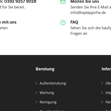
n: 0392 9257 9028
Mailen Sie uns
 für Sie bereit.
Senden Sie Ihre E-Mail 
info@topteppiche.de
 mit uns
FAQ
arten
Sehen Sie sich die häufi
Fragen an
Beratung
Info
Außenberatung
Übe
Wartung
Im
Reinigung
Par