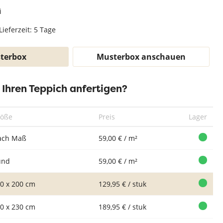
Teppich Weiß
i
Lieferzeit: 5 Tage
terbox
Musterbox anschauen
r Ihren Teppich anfertigen?
Teppich Xilento
Teppich Xilento
Teppich Xilento
Tep
Pebble Dunkel
Pebble Grau
Pebble Licht
Peb
röße
Preis
Lager
Beige | 140 x
Berber | 140 x
Beige | 140 x
| 
200 cm
200 cm
200 cm
ach Maß
59,00 € / m²
und
59,00 € / m²
0 x 200 cm
129,95 € / stuk
0 x 230 cm
189,95 € / stuk