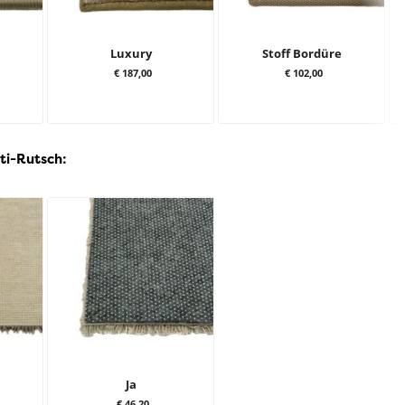
Luxury
Stoff Bordüre
€ 187,00
€ 102,00
ti-Rutsch:
Ja
€ 46,20