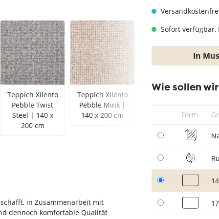
hwarz
Teppich Taupe
Versandkostenfre
Sofort verfügbar, 
In Mus
Wie sollen wi
Teppich Xilento
Teppich Xilento
Teppich Xilento
Pebble Twist
Pebble Mink |
Pebble Grau |
Form
G
Steel | 140 x
140 x 200 cm
140 x 200 cm
200 cm
N
R
14
eschafft, in Zusammenarbeit mit
17
nd dennoch komfortable Qualität