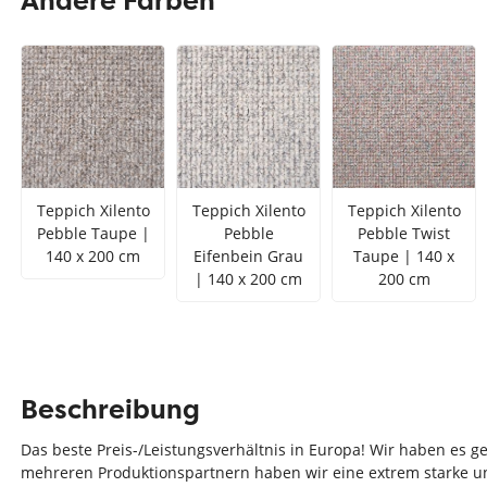
Andere Farben
Teppich Rot
Teppich Sc
Zur Kategorie Teppich Maße
Zur Kategorie Teppich Sorten
Zur Kategorie Teppich Farben
Teppich Xilento
Teppich Xilento
Teppich Xilento
Pebble Taupe |
Pebble
Pebble Twist
140 x 200 cm
Eifenbein Grau
Taupe | 140 x
| 140 x 200 cm
200 cm
Beschreibung
Das beste Preis-/Leistungsverhältnis in Europa! Wir haben es g
mehreren Produktionspartnern haben wir eine extrem starke u