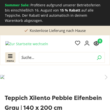
Sommer Sale:
Profitiere aufgrund unserer Betriebsferien
bis einschließlich 16. August von
15 % Rabatt
auf alle
Teppiche. Der Rabatt wird automatisch in deinem
Warenkorb abgezogen.
Kostenlose Lieferung nach Hause
0
menu
Teppich Xilento Pebble Eifenbein
Grau | 140 x 200 cm