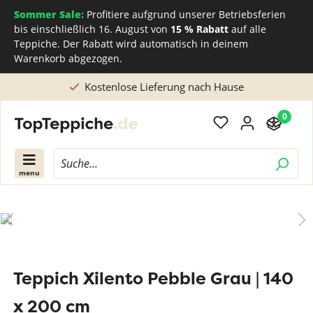
Sommer Sale:
Profitiere aufgrund unserer Betriebsferien
bis einschließlich 16. August von
15 % Rabatt
auf alle
Teppiche. Der Rabatt wird automatisch in deinem
Warenkorb abgezogen.
Kostenlose Lieferung nach Hause
0
menu
Teppich Xilento Pebble Grau | 140
x 200 cm