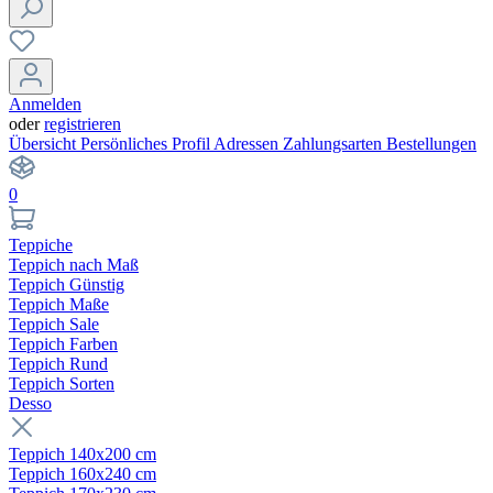
Anmelden
oder
registrieren
Übersicht
Persönliches Profil
Adressen
Zahlungsarten
Bestellungen
0
Teppiche
Teppich nach Maß
Teppich Günstig
Teppich Maße
Teppich Sale
Teppich Farben
Teppich Rund
Teppich Sorten
Desso
Teppich 140x200 cm
Teppich 160x240 cm