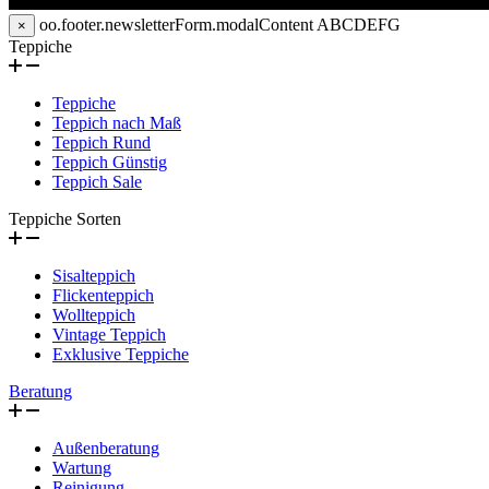
oo.footer.newsletterForm.modalContent
ABCDEFG
×
Teppiche
Teppiche
Teppich nach Maß
Teppich Rund
Teppich Günstig
Teppich Sale
Teppiche Sorten
Sisalteppich
Flickenteppich
Wollteppich
Vintage Teppich
Exklusive Teppiche
Beratung
Außenberatung
Wartung
Reinigung