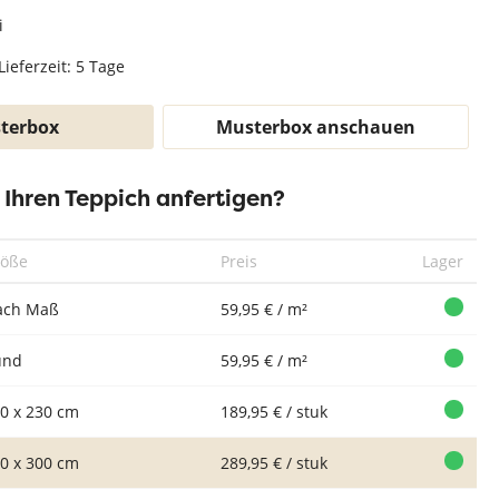
Teppich Weiß
i
Lieferzeit: 5 Tage
terbox
Musterbox anschauen
r Ihren Teppich anfertigen?
röße
Preis
Lager
ach Maß
59,95 € / m²
und
59,95 € / m²
0 x 230 cm
189,95 € / stuk
0 x 300 cm
289,95 € / stuk