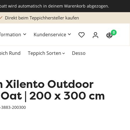
abatt wird automatisch in deinem Warenkorb abgezogen.
Direkt beim Teppichhersteller kaufen
0
formation
Kundenservice
pich Rund
Teppich Sorten
Desso
h Xilento Outdoor
k
Teppich 200x300 cm
Teppich Braun
Hochflor Teppiche
 Oat | 200 x 300 cm
Teppich Grün
Naturteppich
t-3883-200300
Teppich Rosa