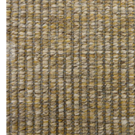
Teppich Rot
Teppich Sc
Zur Kategorie Teppich Maße
Zur Kategorie Teppich Sorten
Zur Kategorie Teppich Farben