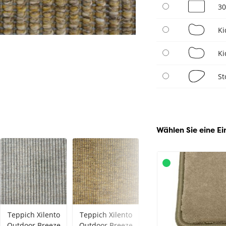
30
Ki
Ki
St
Wählen Sie eine Ei
Teppich Xilento
Teppich Xilento
Outdoor Breeze
Outdoor Breeze