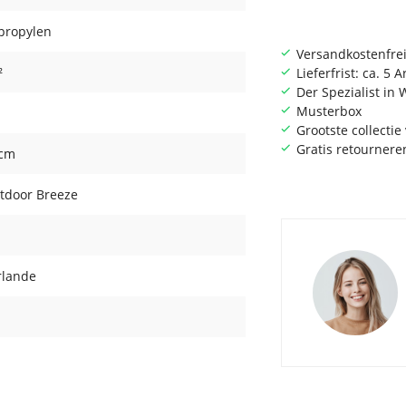
propylen
Versandkostenfrei
²
Lieferfrist: ca. 5 
Der Spezialist i
Musterbox
Grootste collecti
Gratis retournere
 cm
utdoor Breeze
rlande