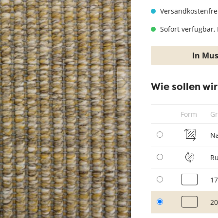
hwarz
Teppich Taupe
Versandkostenfre
Sofort verfügbar, 
In Mus
Wie sollen wi
Form
G
N
R
17
20