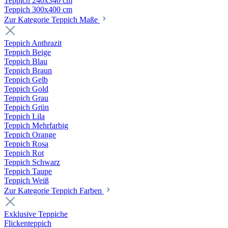
Teppich 240x340 cm
Teppich 300x400 cm
Zur Kategorie Teppich Maße
Teppich Anthrazit
Teppich Beige
Teppich Blau
Teppich Braun
Teppich Gelb
Teppich Gold
Teppich Grau
Teppich Grün
Teppich Lila
Teppich Mehrfarbig
Teppich Orange
Teppich Rosa
Teppich Rot
Teppich Schwarz
Teppich Taupe
Teppich Weiß
Zur Kategorie Teppich Farben
Exklusive Teppiche
Flickenteppich