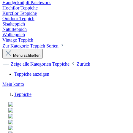
Handgeknüpft Patchwork
Hochflor Teppiche
Kurzflor Teppiche
Outdoor Teppich
Sisalteppich
Naturteppich
Wollteppich
Vintage Teppich
Zur Kategorie Teppich Sorten
Menü schließen
Zeige alle Kategorien
Teppiche
Zurück
Teppiche anzeigen
Mein konto
Teppiche