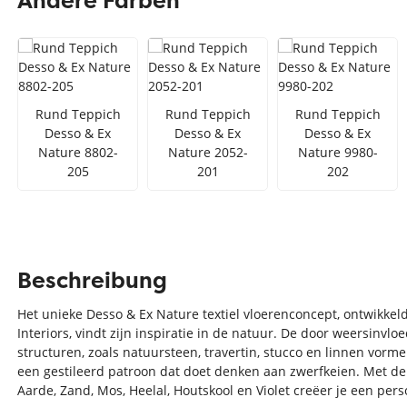
Andere Farben
Teppich Rot
Teppich Sc
Zur Kategorie Teppich Maße
Zur Kategorie Teppich Sorten
Rund Teppich
Rund Teppich
Rund Teppich
Desso & Ex
Desso & Ex
Desso & Ex
Zur Kategorie Teppich Farben
Nature 8802-
Nature 2052-
Nature 9980-
205
201
202
Beschreibung
Het unieke Desso & Ex Nature textiel vloerenconcept, ontwikke
Interiors, vindt zijn inspiratie in de natuur. De door weersinvl
structuren, zoals natuursteen, travertin, stucco en linnen vor
een gestileerd patroon dat doet denken aan zwerfkeien. Met de 
Aarde, Zand, Mos, Heelal, Houtskool en Violet creëer je een perso