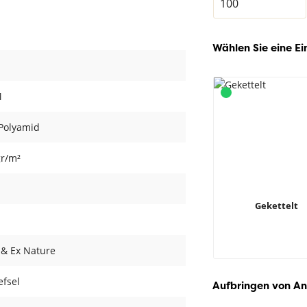
Wählen Sie eine Ei
M
Polyamid
gr/m²
m
Gekettelt
 & Ex Nature
efsel
Aufbringen von An