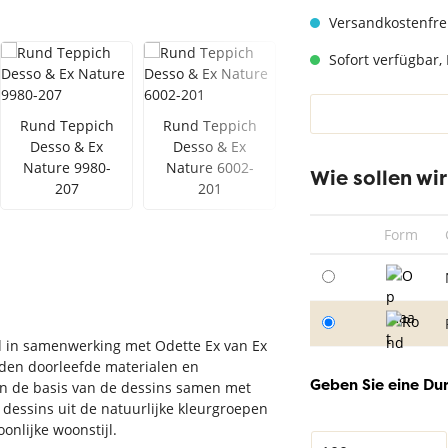
hwarz
Teppich Taupe
Versandkostenfre
Sofort verfügbar, 
Rund Teppich
Rund Teppich
Rund Teppich
Desso & Ex
Desso & Ex
Desso & Ex
Nature 9980-
Nature 6002-
Nature 9980-
Wie sollen wi
207
201
205
Form
ld in samenwerking met Odette Ex van Ex
oeden doorleefde materialen en
Geben Sie eine Du
men de basis van de dessins samen met
dessins uit de natuurlijke kleurgroepen
onlijke woonstijl.