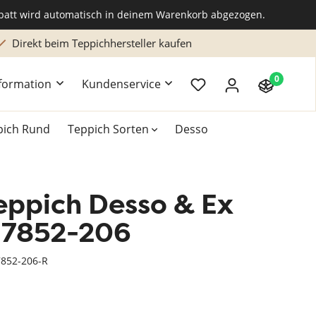
abatt wird automatisch in deinem Warenkorb abgezogen.
Direkt beim Teppichhersteller kaufen
0
formation
Kundenservice
pich Rund
Teppich Sorten
Desso
eppich Desso & Ex
k
Teppich 200x300 cm
Teppich Braun
Hochflor Teppiche
 7852-206
Teppich Grün
Naturteppich
852-206-R
Teppich Rosa