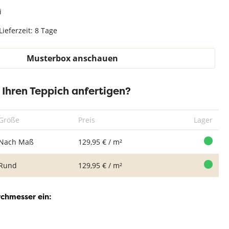
Teppich Weiß
i
Lieferzeit: 8 Tage
Musterbox anschauen
Rund Teppich
Rund Teppich
Rund Teppich
Ru
Desso & Ex
Desso & Ex
Desso & Ex
D
Nature 7852-
Nature 2052-
Nature 3802-
Na
r Ihren Teppich anfertigen?
203
202
205
Größe
Preis
Lager
Nach Maß
129,95 € / m²
Rund
129,95 € / m²
rchmesser ein: