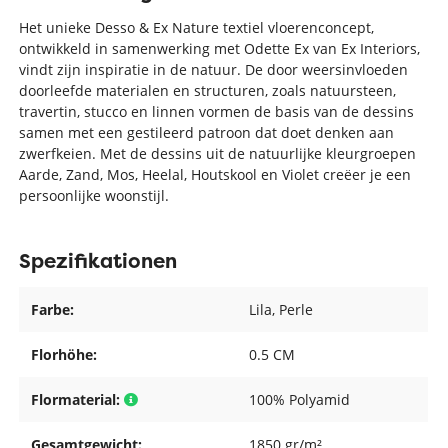
Het unieke Desso & Ex Nature textiel vloerenconcept,
ontwikkeld in samenwerking met Odette Ex van Ex Interiors,
vindt zijn inspiratie in de natuur. De door weersinvloeden
doorleefde materialen en structuren, zoals natuursteen,
travertin, stucco en linnen vormen de basis van de dessins
samen met een gestileerd patroon dat doet denken aan
zwerfkeien. Met de dessins uit de natuurlijke kleurgroepen
Aarde, Zand, Mos, Heelal, Houtskool en Violet creëer je een
persoonlijke woonstijl.
Spezifikationen
Farbe:
Lila
, Perle
Florhöhe:
0.5 CM
Flormaterial:
100% Polyamid
Gesamtgewicht:
1850 gr/m²