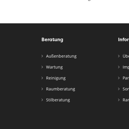
Beratung
Info
Außenberatung
Übe
Wartung
Im
Reinigung
Par
Raumberatung
Son
Stilberatung
Ran