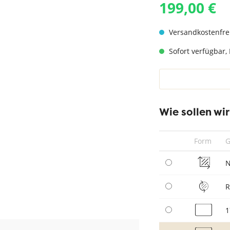
199,00 €
hwarz
Teppich Taupe
Versandkostenfre
Sofort verfügbar, 
Wie sollen wi
Form
G
N
1