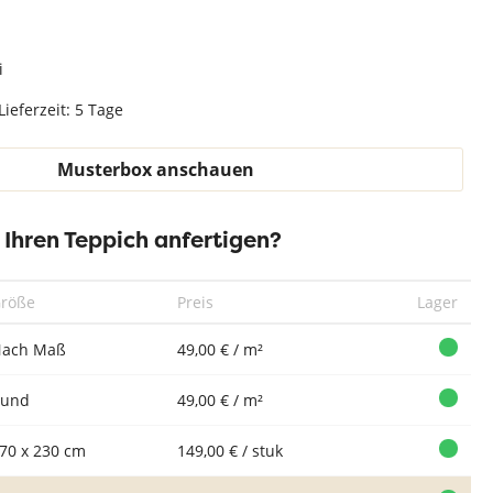
Teppich Weiß
i
Lieferzeit: 5 Tage
Musterbox anschauen
r Ihren Teppich anfertigen?
röße
Preis
Lager
ach Maß
49,00 € / m²
Rund
49,00 € / m²
70 x 230 cm
149,00 € / stuk