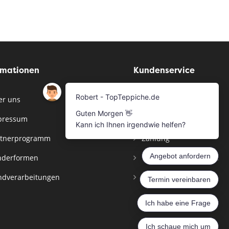
rmationen
Kundenservice
r uns
Musterservice
pressum
Bestellen
tnerprogramm
Zahlung
derformen
Versandinformationen
dverarbeitungen
Widerrufsbelehrung