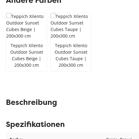
Andere Farben
Teppich Rot
Teppich Sc
Zur Kategorie Teppich Maße
Zur Kategorie Teppich Sorten
Teppich Xilento
Teppich Xilento
Zur Kategorie Teppich Farben
Outdoor Sunset
Outdoor Sunset
Cubes Beige |
Cubes Taupe |
200x300 cm
200x300 cm
Beschreibung
Spezifikationen