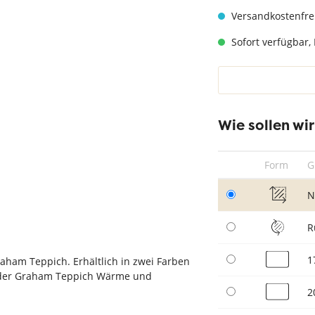
hwarz
Teppich Taupe
Versandkostenfre
Sofort verfügbar, 
Wie sollen wi
Form
G
N
R
1
raham Teppich. Erhältlich in zwei Farben
gt der Graham Teppich Wärme und
2