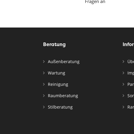
Fragen an
Beratung
Info
Außenberatung
Übe
Wartung
Im
Reinigung
Par
Raumberatung
Son
Stilberatung
Ran