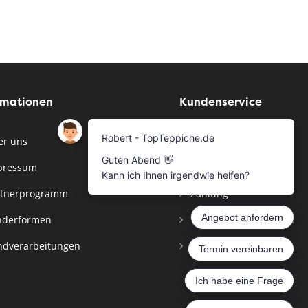
rmationen
Kundenservice
r uns
Musterservice
pressum
Bestellen
tnerprogramm
Zahlung
derformen
Versandinformationen
dverarbeitungen
Widerrufsbelehrung