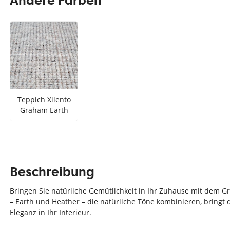
Andere Farben
Teppich Rot
Teppich Sc
Zur Kategorie Teppich Maße
Zur Kategorie Teppich Sorten
Zur Kategorie Teppich Farben
Teppich Xilento
Graham Earth
Beschreibung
Bringen Sie natürliche Gemütlichkeit in Ihr Zuhause mit dem G
– Earth und Heather – die natürliche Töne kombinieren, brin
Eleganz in Ihr Interieur.