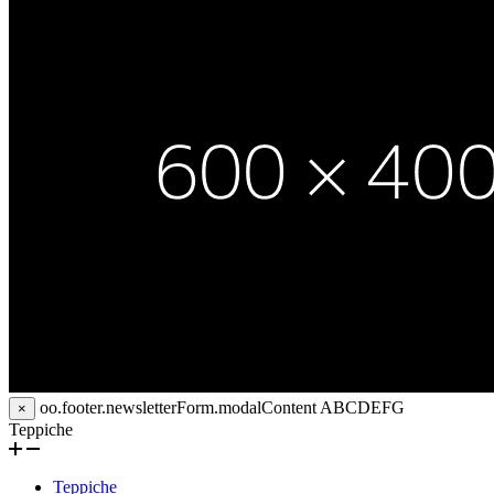
oo.footer.newsletterForm.modalContent
ABCDEFG
×
Teppiche
Teppiche