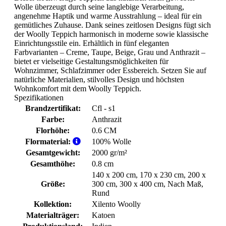
Wolle überzeugt durch seine langlebige Verarbeitung,
angenehme Haptik und warme Ausstrahlung – ideal für ein
gemütliches Zuhause. Dank seines zeitlosen Designs fügt sich
der Woolly Teppich harmonisch in moderne sowie klassische
Einrichtungsstile ein. Erhältlich in fünf eleganten
Farbvarianten – Creme, Taupe, Beige, Grau und Anthrazit –
bietet er vielseitige Gestaltungsmöglichkeiten für
Wohnzimmer, Schlafzimmer oder Essbereich. Setzen Sie auf
natürliche Materialien, stilvolles Design und höchsten
Wohnkomfort mit dem Woolly Teppich.
Spezifikationen
Brandzertifikat:
Cfl - s1
Farbe:
Anthrazit
Florhöhe:
0.6 CM
Flormaterial:
100% Wolle
Gesamtgewicht:
2000 gr/m²
Gesamthöhe:
0.8 cm
140 x 200 cm
, 170 x 230 cm
, 200 x
Größe:
300 cm
, 300 x 400 cm
, Nach Maß
,
Rund
Kollektion:
Xilento Woolly
Materialträger:
Katoen