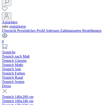
Anmelden
oder
registrieren
Übersicht
Persönliches Profil
Adressen
Zahlungsarten
Bestellungen
0
Teppiche
Teppich nach Maß
Teppich Günstig
Teppich Maße
Teppich Sale
Teppich Farben
Teppich Rund
Teppich Sorten
Desso
Teppich 140x200 cm
Teppich 160x240 cm