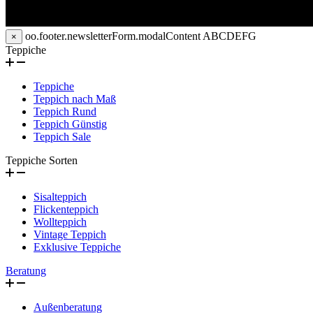
oo.footer.newsletterForm.modalContent
ABCDEFG
×
Teppiche
Teppiche
Teppich nach Maß
Teppich Rund
Teppich Günstig
Teppich Sale
Teppiche Sorten
Sisalteppich
Flickenteppich
Wollteppich
Vintage Teppich
Exklusive Teppiche
Beratung
Außenberatung