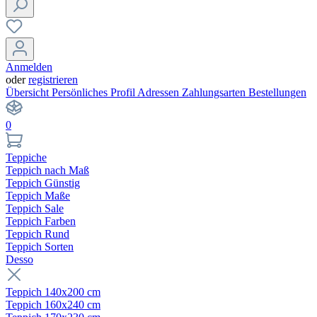
Anmelden
oder
registrieren
Übersicht
Persönliches Profil
Adressen
Zahlungsarten
Bestellungen
0
Teppiche
Teppich nach Maß
Teppich Günstig
Teppich Maße
Teppich Sale
Teppich Farben
Teppich Rund
Teppich Sorten
Desso
Teppich 140x200 cm
Teppich 160x240 cm