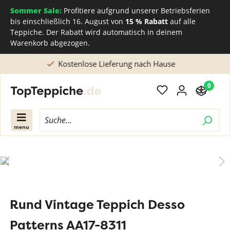
Sommer Sale:
Profitiere aufgrund unserer Betriebsferien
bis einschließlich 16. August von
15 % Rabatt
auf alle
Teppiche. Der Rabatt wird automatisch in deinem
Warenkorb abgezogen.
Direkt beim Teppichhersteller kaufen
0
menu
Rund Vintage Teppich Desso
Patterns AA17-8311