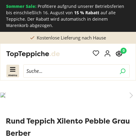
Sommer Sale:
Profitiere aufgrund unserer Betriebsferien
bis einschließlich 16. August von
15 % Rabatt
auf alle
Teppiche. Der Rabatt wird automatisch in deinem
Warenkorb abgezogen.
use
Direkt beim Teppichhersteller kaufen
0
menu
Rund Teppich Xilento Pebble Grau
Berber