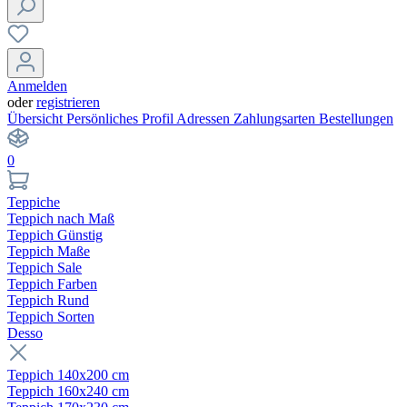
Anmelden
oder
registrieren
Übersicht
Persönliches Profil
Adressen
Zahlungsarten
Bestellungen
0
Teppiche
Teppich nach Maß
Teppich Günstig
Teppich Maße
Teppich Sale
Teppich Farben
Teppich Rund
Teppich Sorten
Desso
Teppich 140x200 cm
Teppich 160x240 cm