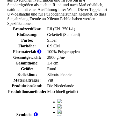
aus 10 schönen Naturfarben und ist sowohl in 4
Standardgrößen als auch in Rund und nach Maß erhältlich,
natürlich mit einer Ausführung Ihrer Wahl. Dieser Teppich ist
UV-beständig und für Fußbodenheizungen geeignet, so dass
Sie jahrelang Freude an Xilento Pebble haben werden.
Spezifikationen
Brandzertifikat:
Efl (EN13501-1)
Einfassung:
Gekettelt (Standard)
Farbe:
Silber
Florhöhe:
0.9 CM
Flormaterial:
100% Polypropylen
Gesamtgewicht:
2900 gr/m²
Gesamthöhe:
1.4 cm
Größe:
Rund
Kollektion:
Xilento Pebble
Materialträger:
Vilt
Produktionsland:
Die Niederlande
Produktionsmethode:
Maschinell getuftet
Symbole: