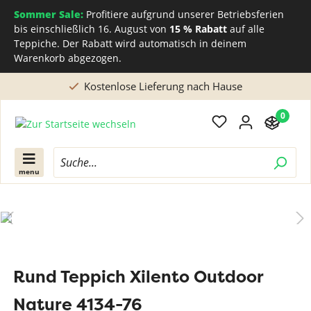
Sommer Sale:
Profitiere aufgrund unserer Betriebsferien
bis einschließlich 16. August von
15 % Rabatt
auf alle
Teppiche. Der Rabatt wird automatisch in deinem
Warenkorb abgezogen.
Kostenlose Lieferung nach Hause
0
menu
Rund Teppich Xilento Outdoor
Nature 4134-76