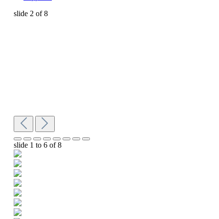
slide
2
of 8
slide
1 to 6
of 8