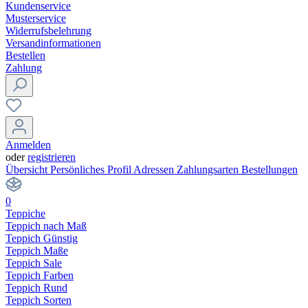
Kundenservice
Musterservice
Widerrufsbelehrung
Versandinformationen
Bestellen
Zahlung
Anmelden
oder
registrieren
Übersicht
Persönliches Profil
Adressen
Zahlungsarten
Bestellungen
0
Teppiche
Teppich nach Maß
Teppich Günstig
Teppich Maße
Teppich Sale
Teppich Farben
Teppich Rund
Teppich Sorten