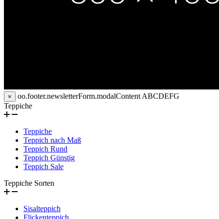
oo.footer.newsletterForm.modalContent
ABCDEFG
×
Teppiche
Teppiche
Teppich nach Maß
Teppich Rund
Teppich Günstig
Teppich Sale
Teppiche Sorten
Sisalteppich
Flickenteppich