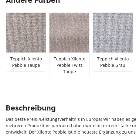
Andere Farben
Teppich Rot
Teppich Sc
Zur Kategorie Teppich Maße
Zur Kategorie Teppich Sorten
Zur Kategorie Teppich Farben
Teppich Xilento
Teppich Xilento
Teppich Xilento
Pebble Taupe
Pebble Twist
Pebble Grau
Taupe
Beschreibung
Das beste Preis-/Leistungsverhältnis in Europa! Wir haben es g
mehreren Produktionspartnern haben wir eine extrem starke u
entwickelt. Der Xilento Pebble ist die neueste Ergänzung zu unse