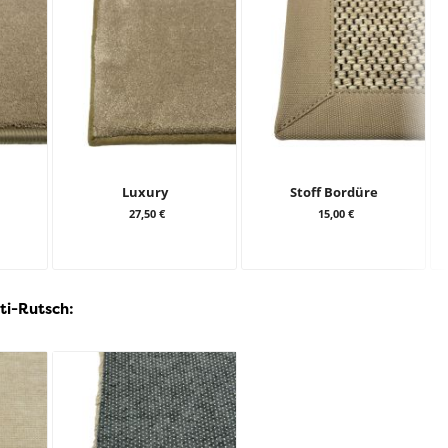
Luxury
Stoff Bordüre
27,50 €
15,00 €
ti-Rutsch: