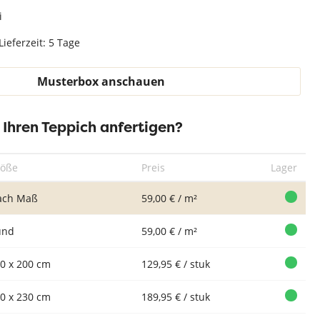
Teppich Weiß
i
Lieferzeit: 5 Tage
Musterbox anschauen
r Ihren Teppich anfertigen?
Teppich Xilento
Teppich Xilento
Teppich Xilento
Tep
Pebble Mink
Pebble Berber
Pebble Charcoal
P
röße
Preis
Lager
ach Maß
59,00 € / m²
und
59,00 € / m²
0 x 200 cm
129,95 € / stuk
0 x 230 cm
189,95 € / stuk