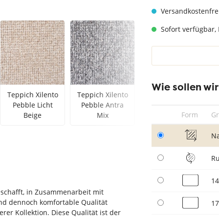
hwarz
Teppich Taupe
Versandkostenfre
Sofort verfügbar, 
Wie sollen wi
Teppich Xilento
Teppich Xilento
Teppich Xilento
Pebble Licht
Pebble Antra
Pebble Grau
Form
G
Beige
Mix
Berber
N
R
14
eschafft, in Zusammenarbeit mit
nd dennoch komfortable Qualität
17
rer Kollektion. Diese Qualität ist der