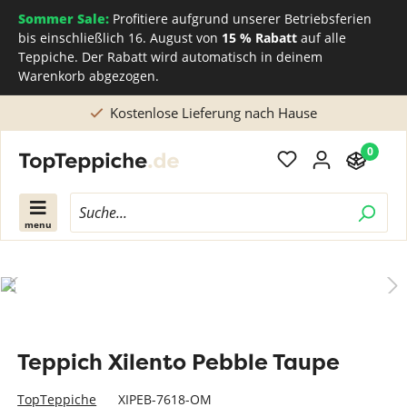
Sommer Sale:
Profitiere aufgrund unserer Betriebsferien
bis einschließlich 16. August von
15 % Rabatt
auf alle
Teppiche. Der Rabatt wird automatisch in deinem
Warenkorb abgezogen.
Kostenlose Lieferung nach Hause
0
menu
Teppich Xilento Pebble Taupe
TopTeppiche
XIPEB-7618-OM