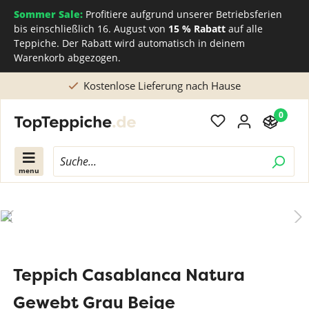
Sommer Sale:
Profitiere aufgrund unserer Betriebsferien
bis einschließlich 16. August von
15 % Rabatt
auf alle
Teppiche. Der Rabatt wird automatisch in deinem
Warenkorb abgezogen.
Kostenlose Lieferung nach Hause
0
menu
Teppich Casablanca Natura
Gewebt Grau Beige