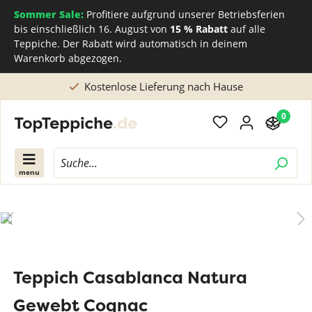
Sommer Sale:
Profitiere aufgrund unserer Betriebsferien
bis einschließlich 16. August von
15 % Rabatt
auf alle
Teppiche. Der Rabatt wird automatisch in deinem
Warenkorb abgezogen.
Kostenlose Lieferung nach Hause
0
menu
Teppich Casablanca Natura
Gewebt Cognac