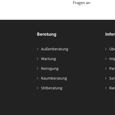
Fragen an
Beratung
Info
Außenberatung
Übe
Wartung
Im
Reinigung
Par
Raumberatung
Son
Stilberatung
Ran