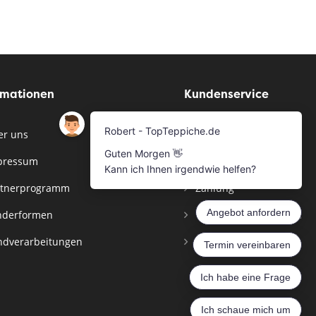
rmationen
Kundenservice
r uns
Musterservice
pressum
Bestellen
tnerprogramm
Zahlung
derformen
Versandinformationen
dverarbeitungen
Widerrufsbelehrung