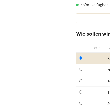
hwarz
Teppich Taupe
Sofort verfügbar, 
Wie sollen wi
Form
G
R
N
1
1
2