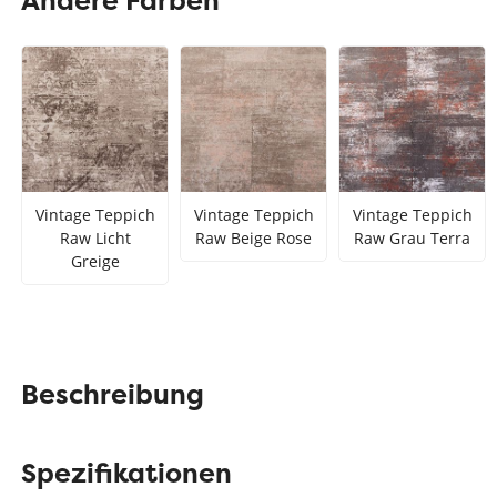
Andere Farben
Teppich Rot
Teppich Sc
Zur Kategorie Teppich Maße
Zur Kategorie Teppich Sorten
Zur Kategorie Teppich Farben
Vintage Teppich
Vintage Teppich
Vintage Teppich
Raw Licht
Raw Beige Rose
Raw Grau Terra
Greige
Beschreibung
Spezifikationen