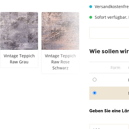
hwarz
Teppich Taupe
Versandkostenfre
Sofort verfügbar, 
Wie sollen wi
Vintage Teppich
Vintage Teppich
Vintage Teppich
Raw Grau
Raw Rose
Raw Dunkel
Form
Schwarz
Grün
Geben Sie eine Län