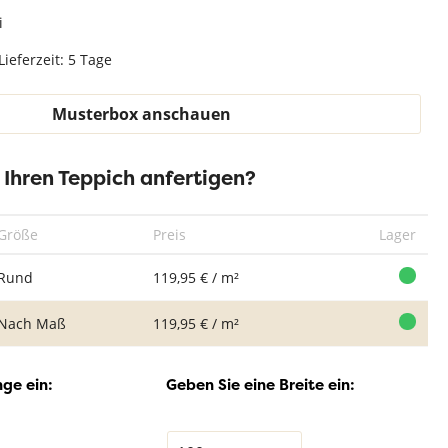
Teppich Weiß
i
Lieferzeit: 5 Tage
Musterbox anschauen
r Ihren Teppich anfertigen?
Vintage Teppich
Vintage Teppich
Vintage Teppich
Vin
Raw Altrosa
Raw Licht Grün
Raw Greige
R
Größe
Preis
Lager
Aqua
Rund
119,95 € / m²
Nach Maß
119,95 € / m²
ge ein:
Geben Sie eine Breite ein: