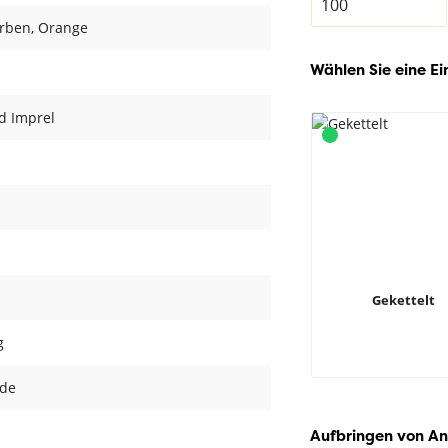
arben
, Orange
Wählen Sie eine Ei
d Imprel
Gekettelt
g
nde
Aufbringen von An