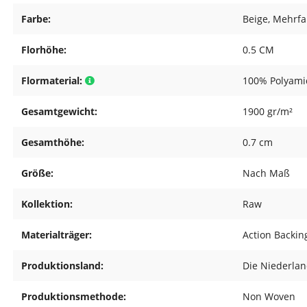
Farbe:
Beige
, Mehrf
Florhöhe:
0.5 CM
Flormaterial:
100% Polyami
Gesamtgewicht:
1900 gr/m²
Gesamthöhe:
0.7 cm
Größe:
Nach Maß
Kollektion:
Raw
Materialträger:
Action Backin
Produktionsland:
Die Niederla
Produktionsmethode:
Non Woven