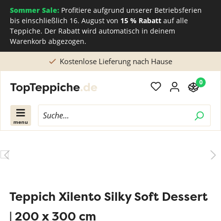
Sommer Sale:
Profitiere aufgrund unserer Betriebsferien
bis einschließlich 16. August von
15 % Rabatt
auf alle
Teppiche. Der Rabatt wird automatisch in deinem
Warenkorb abgezogen.
Kostenlose Lieferung nach Hause
0
menu
Teppich Xilento Silky Soft Dessert
| 200 x 300 cm