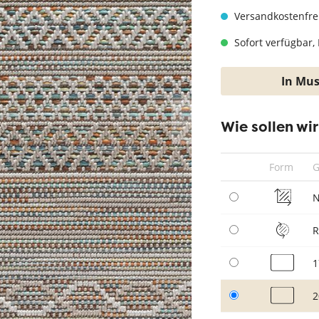
hwarz
Teppich Taupe
Versandkostenfre
Sofort verfügbar, 
In Mus
Wie sollen wi
Form
G
N
1
2