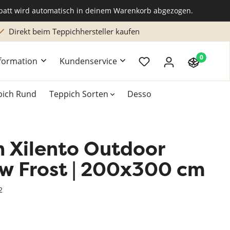
abatt wird automatisch in deinem Warenkorb abgezogen.
Direkt beim Teppichhersteller kaufen
0
formation
Kundenservice
pich Rund
Teppich Sorten
Desso
h Xilento Outdoor
k
Teppich 200x300 cm
Teppich Braun
Hochflor Teppiche
w Frost | 200x300 cm
Teppich Grün
Naturteppich
2
Teppich Rosa