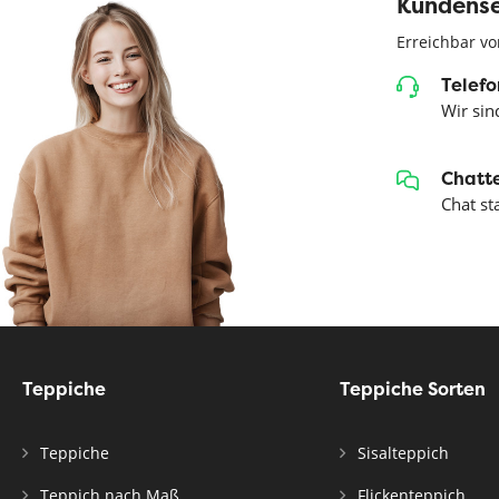
Kundense
Erreichbar vo
Telefo
Wir sind
Chatte
Chat st
Teppiche
Teppiche Sorten
Teppiche
Sisalteppich
Teppich nach Maß
Flickenteppich