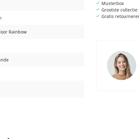
Musterbox
Grootste collecti
Gratis retournere
m
door Rainbow
ande