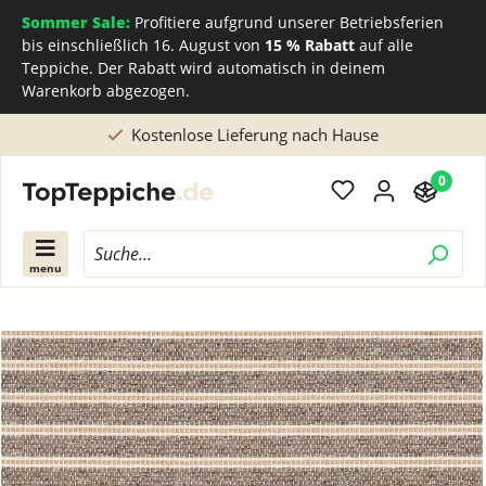
Sommer Sale:
Profitiere aufgrund unserer Betriebsferien
bis einschließlich 16. August von
15 % Rabatt
auf alle
Teppiche. Der Rabatt wird automatisch in deinem
Warenkorb abgezogen.
Kostenlose Lieferung nach Hause
0
menu