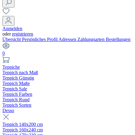
Anmelden
oder
registrieren
Übersicht
Persönliches Profil
Adressen
Zahlungsarten
Bestellungen
0
Teppiche
Teppich nach Maß
Teppich Günstig
Teppich Maße
Teppich Sale
Teppich Farben
Teppich Rund
Teppich Sorten
Desso
Teppich 140x200 cm
Teppich 160x240 cm