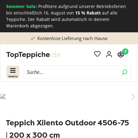
Sommer Sale:
Profitiere aufgrund unserer Betriebsferien
bis einschließlich 16. August von
15 % Rabatt
auf alle
Teppiche. Der Rabatt wird automatisch in deinem
Warenkorb abgezogen.
Kostenlose Lieferung nach Hause
0
menu
Teppich Xilento Outdoor 4506-75
| 200 x 300 cm