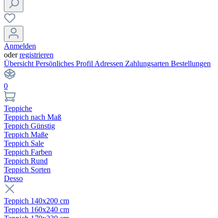
Anmelden
oder
registrieren
Übersicht
Persönliches Profil
Adressen
Zahlungsarten
Bestellungen
0
Teppiche
Teppich nach Maß
Teppich Günstig
Teppich Maße
Teppich Sale
Teppich Farben
Teppich Rund
Teppich Sorten
Desso
Teppich 140x200 cm
Teppich 160x240 cm