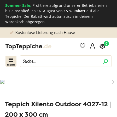
Sommer Sale:
Profitiere aufgrund unserer Betriebsferien
bis einschließlich 16. August von
15 % Rabatt
auf alle
Teppiche. Der Rabatt wird automatisch in deinem
Warenkorb abgezogen.
Direkt beim Teppichhersteller kaufen
0
menu
Teppich Xilento Outdoor 4027-12 |
200 x 300 cm