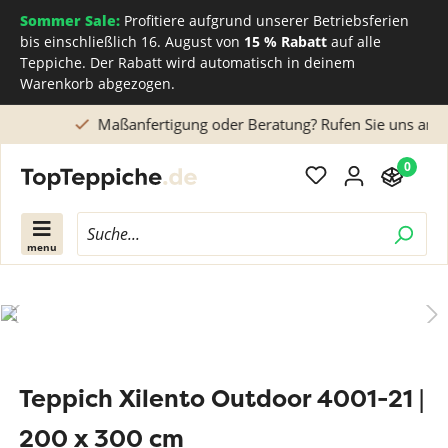
Sommer Sale:
Profitiere aufgrund unserer Betriebsferien
bis einschließlich 16. August von
15 % Rabatt
auf alle
Teppiche. Der Rabatt wird automatisch in deinem
Warenkorb abgezogen.
Maßanfertigung oder Beratung? Rufen Sie uns an
0
menu
Teppich Xilento Outdoor 4001-21 |
200 x 300 cm