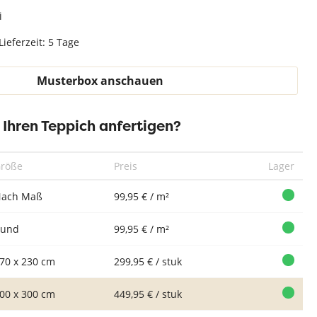
Teppich Weiß
i
Lieferzeit: 5 Tage
Musterbox anschauen
r Ihren Teppich anfertigen?
röße
Preis
Lager
ach Maß
99,95 € / m²
Rund
99,95 € / m²
70 x 230 cm
299,95 € / stuk
00 x 300 cm
449,95 € / stuk