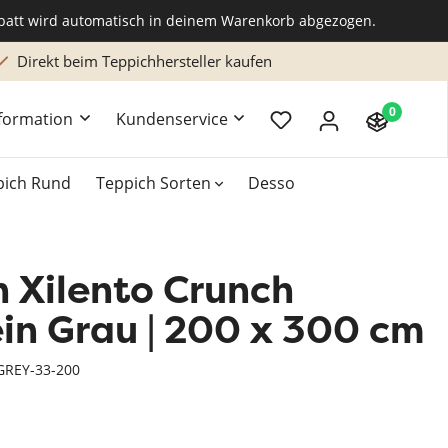
abatt wird automatisch in deinem Warenkorb abgezogen.
Direkt beim Teppichhersteller kaufen
0
formation
Kundenservice
pich Rund
Teppich Sorten
Desso
 Xilento Crunch
k
Teppich 200x300 cm
Teppich Braun
Hochflor Teppiche
in Grau | 200 x 300 cm
Teppich Grün
Naturteppich
GREY-33-200
Teppich Rosa