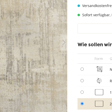
hwarz
Teppich Taupe
Versandkostenfre
Sofort verfügbar, 
Wie sollen wi
Form
G
N
1
2