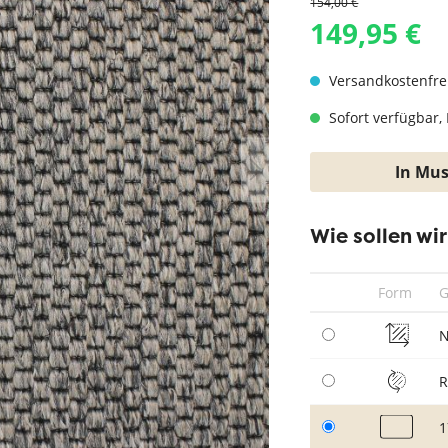
154,00 €
hwarz
Teppich Taupe
149,95 €
Versandkostenfre
Sofort verfügbar, 
In Mus
Wie sollen wi
Form
G
N
1