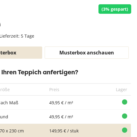
Teppich Weiß
(3% gespart)
i
Lieferzeit: 5 Tage
terbox
Musterbox anschauen
r Ihren Teppich anfertigen?
röße
Preis
Lager
ach Maß
49,95 € / m²
Rund
49,95 € / m²
70 x 230 cm
149,95 € / stuk