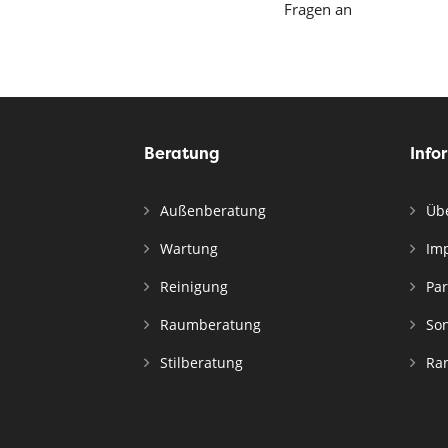
Fragen an
Beratung
Info
Außenberatung
Übe
Wartung
Im
Reinigung
Par
Raumberatung
Son
Stilberatung
Ran