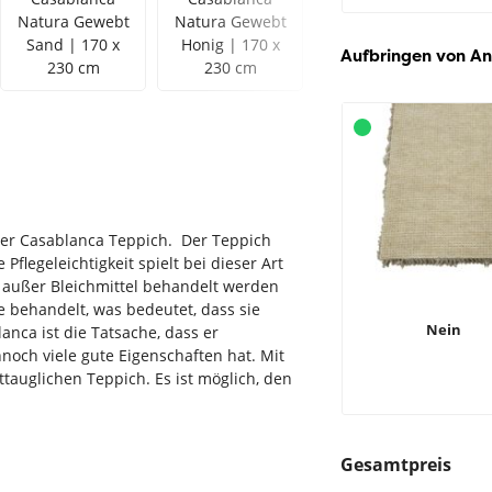
Natura Gewebt
Natura Gewebt
Natura Gewebt
Sand | 170 x
Honig | 170 x
Tabak | 170 x
Aufbringen von An
230 cm
230 cm
230 cm
 der Casablanca Teppich. Der Teppich
Pflegeleichtigkeit spielt bei dieser Art
l außer Bleichmittel behandelt werden
 behandelt, was bedeutet, dass sie
Nein
anca ist die Tatsache, dass er
nnoch viele gute Eigenschaften hat. Mit
tauglichen Teppich. Es ist möglich, den
Gesamtpreis