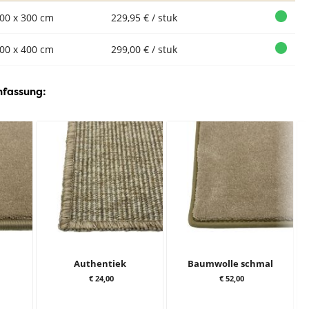
00 x 300 cm
229,95 € / stuk
00 x 400 cm
299,00 € / stuk
nfassung:
Authentiek
Baumwolle schmal
€ 24,00
€ 52,00
Teppich
Teppich
Teppich
Casablanca
Casablanca
Casablanca
C