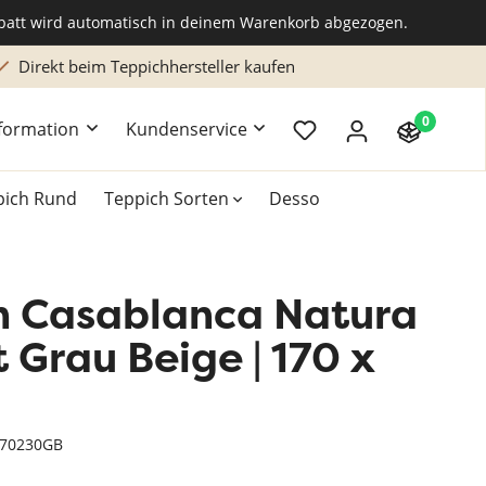
abatt wird automatisch in deinem Warenkorb abgezogen.
Direkt beim Teppichhersteller kaufen
0
formation
Kundenservice
pich Rund
Teppich Sorten
Desso
h Casablanca Natura
k
Teppich 200x300 cm
Teppich Braun
Hochflor Teppiche
Grau Beige | 170 x
Teppich Grün
Naturteppich
m
Teppich Rosa
70230GB