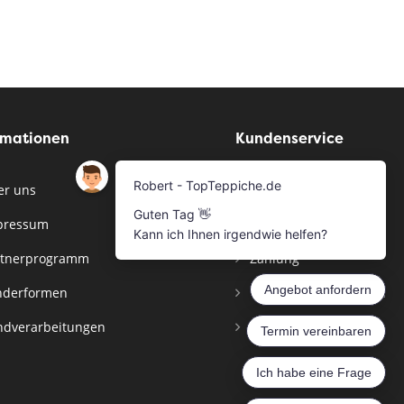
rmationen
Kundenservice
r uns
Musterservice
pressum
Bestellen
tnerprogramm
Zahlung
derformen
Versandinformationen
dverarbeitungen
Widerrufsbelehrung