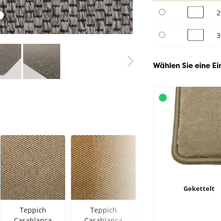
2
3
Wählen Sie eine Ei
Gekettelt
Teppich
Teppich
Teppich
Casablanca
Casablanca
Casablanca