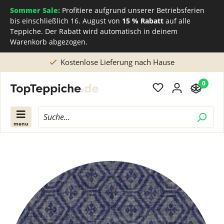
Sommer Sale:
Profitiere aufgrund unserer Betriebsferien
bis einschließlich 16. August von
15 % Rabatt
auf alle
Teppiche. Der Rabatt wird automatisch in deinem
Warenkorb abgezogen.
use
Direkt beim Teppichhersteller kaufen
0
menu