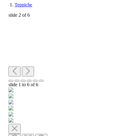
Teppiche
slide
2
of 6
slide
1 to 6
of 6