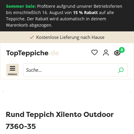
Sommer Sale:
Profitiere aufgrund unserer Betriebsferien
bis einschließlich 16. August von
15 % Rabatt
auf alle
Teppiche. Der Rabatt wird automatisch in deinem
Warenkorb abgezogen.
Kostenlose Lieferung nach Hause
0
menu
Rund Teppich Xilento Outdoor
7360-35