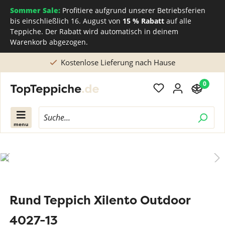
Sommer Sale:
Profitiere aufgrund unserer Betriebsferien
bis einschließlich 16. August von
15 % Rabatt
auf alle
Teppiche. Der Rabatt wird automatisch in deinem
Warenkorb abgezogen.
Kostenlose Lieferung nach Hause
0
menu
Rund Teppich Xilento Outdoor
4027-13