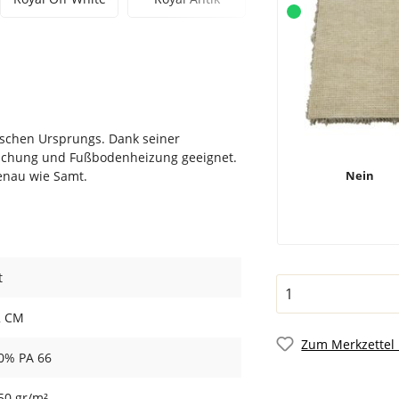
dischen Ursprungs. Dank seiner
pruchung und Fußbodenheizung geeignet.
genau wie Samt.
Nein
t
2 CM
Zum Merkzettel
0% PA 66
50 gr/m²