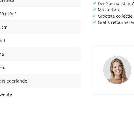
0% Sisal
Der Spezialist i
Musterbox
00 gr/m²
Grootste collecti
Gratis retournere
6 cm
nd
ma
tex
e Niederlande
webte