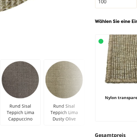
Wählen Sie eine Ei
Nylon transpar
Rund Sisal
Rund Sisal
Rund Sisal
Teppich Lima
Teppich Lima
Teppich Lima
Cappuccino
Dusty Olive
Army Grün
Gesamtpreis