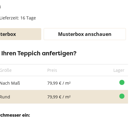
Teppich Weiß
i
Lieferzeit: 16 Tage
terbox
Musterbox anschauen
r Ihren Teppich anfertigen?
Größe
Preis
Lager
Nach Maß
79,99 € / m²
Rund
79,99 € / m²
rchmesser ein: