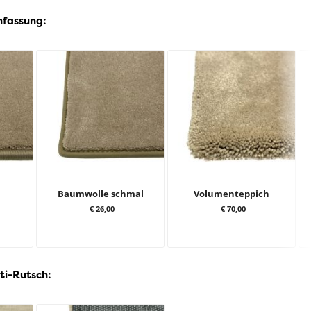
nfassung:
Baumwolle schmal
Volumenteppich
€ 26,00
€ 70,00
ti-Rutsch: