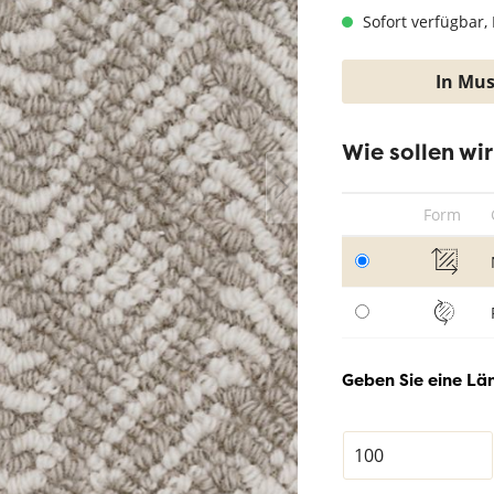
hwarz
Teppich Taupe
Sofort verfügbar, 
In Mus
Wie sollen wi
Form
Geben Sie eine Län