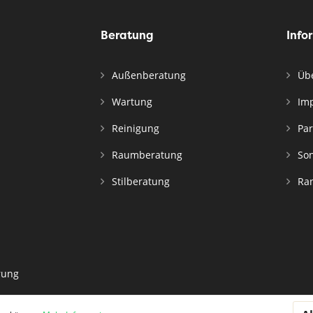
Beratung
Info
Außenberatung
Übe
Wartung
Im
Reinigung
Par
Raumberatung
Son
Stilberatung
Ran
rung