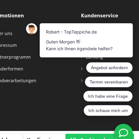
rmationen
Kundenservice
r uns
Musterservice
pressum
Bestellen
tnerprogramm
Zahlung
derformen
Versandinformationen
dverarbeitungen
Widerrufsbelehrung